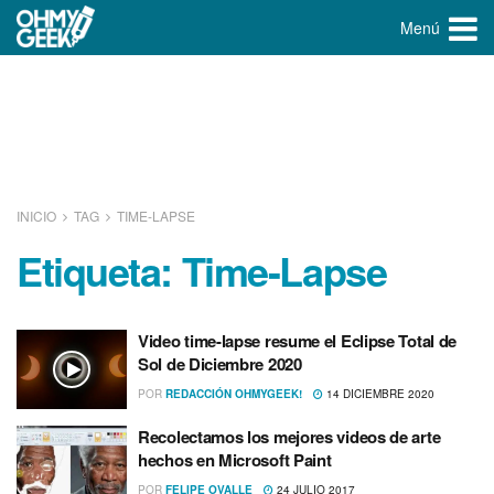
Menú
INICIO
TAG
TIME-LAPSE
Etiqueta:
Time-Lapse
Video time-lapse resume el Eclipse Total de
Sol de Diciembre 2020
POR
REDACCIÓN OHMYGEEK!
14 DICIEMBRE 2020
Recolectamos los mejores videos de arte
hechos en Microsoft Paint
POR
FELIPE OVALLE
24 JULIO 2017