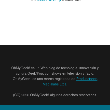
POR
FELIPE OVALLE
20 MARZO 2012
OhMyGeek! es un Web blog de tecnología, innovación y
cultura Geek/Pop, con shows en televisión y radio.
OhMyGeek! es una marca registrada de
Producciones
Medialabs Ltda
.
(CC) 2026 OhMyGeek! Algunos derechos reservados.