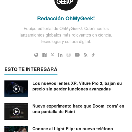
Redacción OhMyGeek!
Equipo editorial de OhMyGeek!. Cubrimos los
lanzamientos globales más relevantes en ciencia,
tecnología y cultura digital.
ESTO TE INTERESARÁ
Los nuevos lentes XR, Viture Pro 2, bajan su
precio sin perder funciones avanzadas
Nuevo experimento hace que Doom ‘corra’ en
una pantalla de Paint
Conoce al Light Flip: un nuevo teléfono