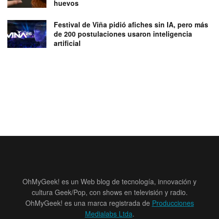
huevos
Festival de Viña pidió afiches sin IA, pero más
de 200 postulaciones usaron inteligencia
artificial
OhMyGeek! es un Web blog de tecnología, innovación y
cultura Geek/Pop, con shows en televisión y radio.
OhMyGeek! es una marca registrada de
Producciones
Medialabs Ltda
.