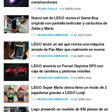
construcciones
POR
FELIPE OVALLE
5 ENERO 2026
Nuevo set de LEGO recrea el Game Boy
original con pantalla lenticular y cartuchos de
Zelda y Mario
POR
REDACCIÓN OHMYGEEK!
24 JULIO 2025
LEGO lanzó un set que recrea una máquina
arcade de Pac-Man que realmente se mueve
POR
REDACCIÓN OHMYGEEK!
22 MAYO 2023
LEGO anuncia un Ferrari Daytona SP3 con
caja de cambios y pistones móviles
POR
REDACCIÓN OHMYGEEK!
24 MAYO 2022
LEGO Super Mario ahora tiene un modo de 2
jugadores gracias a LEGO Luigi
POR
REDACCIÓN OHMYGEEK!
22 JUNIO 2021
Lego presentó un modelo de 830 piezas de un