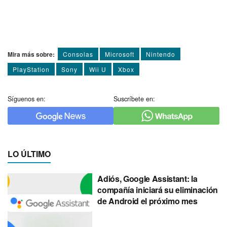
Mira más sobre:
Consolas
Microsoft
Nintendo
PlayStation
Sony
Wii U
Xbox
Síguenos en:
Suscríbete en:
LO ÚLTIMO
Adiós, Google Assistant: la
compañía iniciará su eliminación
de Android el próximo mes