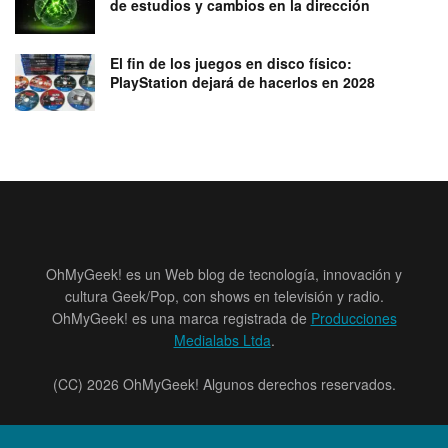
de estudios y cambios en la dirección
El fin de los juegos en disco físico:
PlayStation dejará de hacerlos en 2028
OhMyGeek! es un Web blog de tecnología, innovación y
cultura Geek/Pop, con shows en televisión y radio.
OhMyGeek! es una marca registrada de
Producciones
Medialabs Ltda
.
(CC) 2026 OhMyGeek! Algunos derechos reservados.