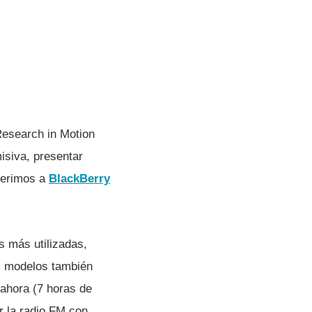
Research in Motion
misiva, presentar
ferimos a
BlackBerry
s más utilizadas,
os modelos también
ahora (7 horas de
r la radio FM con