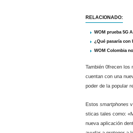
RELACIONADO:
WOM prueba 5G Adv
¿Qué pasaría con l
WOM Colombia no v
También 0frecen los m
cuentan con una nuev
poder de la popular r
Estos
smartphones
v
sticas tales como: «
nueva aplicación dent
ayudar a proteger a l