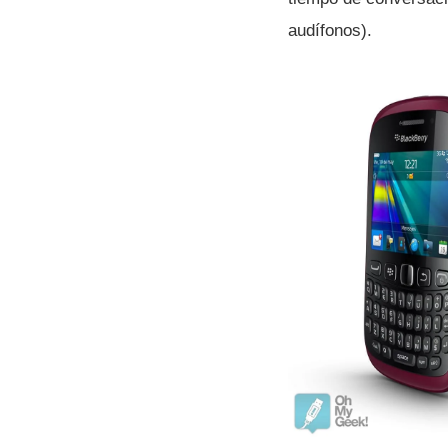
audí­fonos).