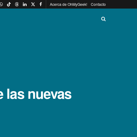
Acerca de OhMyGeek!
Contacto
e las nuevas