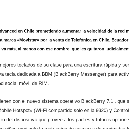
anced en Chile prometiendo aumentar la velocidad de la red m
a marca «Movistar» por la venta de Telefónica en Chile, Ecuado
a más, al menos con ese nombre, que les quitaron judicialmen
ejores teclados de su clase para una escritura rápida y senc
a tecla dedicada a BBM (BlackBerry Messenger) para activa
ed social móvil de RIM.
ienen con el nuevo sistema operativo BlackBerry 7.1 , que s
Mobile Hotspot» (Wi-Fi compartido solo en la 9320) y Contro
ro del dispositivo que provee a los padres y tutores opcion
os niños mediante la restricción de acceso a determinadas f