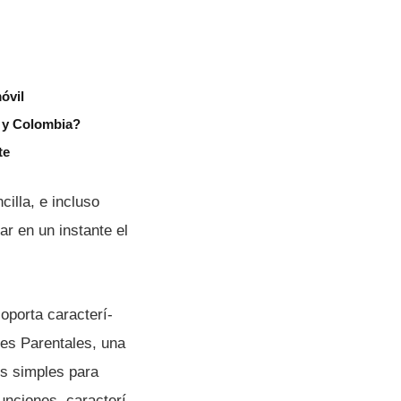
óvil
r y Colombia?
te
illa, e incluso
r en un instante el
oporta caracterí­
les Parentales, una
es simples para
unciones, caracterí­