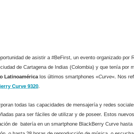
oportunidad de asistir a #BeFirst, un evento organizado por 
a ciudad de Cartagena de Indias (Colombia) y que tení­a por 
o
Latinoamérica
los últimos smartphones «
Curve
«. Nos re
erry Curve 9320
.
poran todas las capacidades de mensajerí­a y redes sociale
ñadas para ser fáciles de utilizar y de poseer. Estos nuev
ación de baterí­a en un smartphone BlackBerry Curve hasta 
ón, o hasta 28 horas de reproducción de música, o escucha