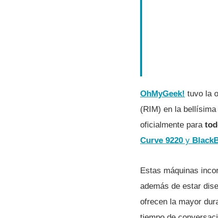
OhMyGeek!
tuvo la 
(RIM) en la bellí­sim
oficialmente para
tod
Curve 9220
y
BlackB
Estas máquinas incor
además de estar dise
ofrecen la mayor dur
tiempo de conversaci