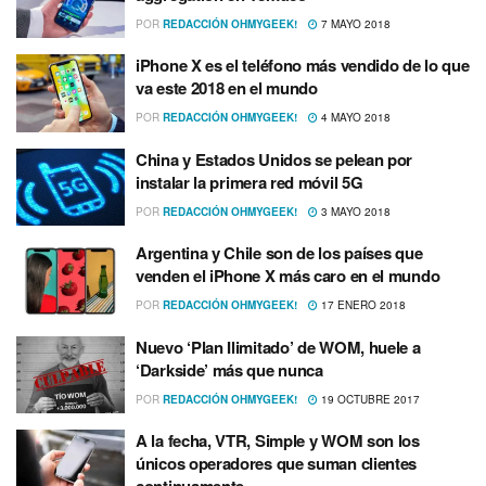
POR
REDACCIÓN OHMYGEEK!
7 MAYO 2018
iPhone X es el teléfono más vendido de lo que
va este 2018 en el mundo
POR
REDACCIÓN OHMYGEEK!
4 MAYO 2018
China y Estados Unidos se pelean por
instalar la primera red móvil 5G
POR
REDACCIÓN OHMYGEEK!
3 MAYO 2018
Argentina y Chile son de los paí­ses que
venden el iPhone X más caro en el mundo
POR
REDACCIÓN OHMYGEEK!
17 ENERO 2018
Nuevo ‘Plan Ilimitado’ de WOM, huele a
‘Darkside’ más que nunca
POR
REDACCIÓN OHMYGEEK!
19 OCTUBRE 2017
A la fecha, VTR, Simple y WOM son los
únicos operadores que suman clientes