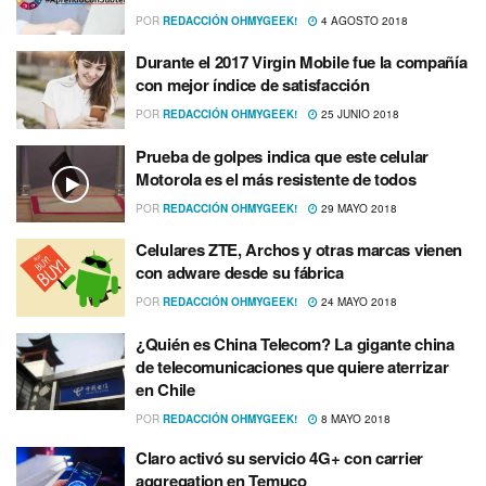
POR
REDACCIÓN OHMYGEEK!
4 AGOSTO 2018
Durante el 2017 Virgin Mobile fue la compañí­a
con mejor í­ndice de satisfacción
POR
REDACCIÓN OHMYGEEK!
25 JUNIO 2018
Prueba de golpes indica que este celular
Motorola es el más resistente de todos
POR
REDACCIÓN OHMYGEEK!
29 MAYO 2018
Celulares ZTE, Archos y otras marcas vienen
con adware desde su fábrica
POR
REDACCIÓN OHMYGEEK!
24 MAYO 2018
¿Quién es China Telecom? La gigante china
de telecomunicaciones que quiere aterrizar
en Chile
POR
REDACCIÓN OHMYGEEK!
8 MAYO 2018
Claro activó su servicio 4G+ con carrier
aggregation en Temuco