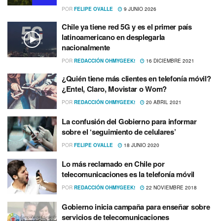
POR
FELIPE OVALLE
9 JUNIO 2026
Chile ya tiene red 5G y es el primer país
latinoamericano en desplegarla
nacionalmente
POR
REDACCIÓN OHMYGEEK!
16 DICIEMBRE 2021
¿Quién tiene más clientes en telefonía móvil?
¿Entel, Claro, Movistar o Wom?
POR
REDACCIÓN OHMYGEEK!
20 ABRIL 2021
La confusión del Gobierno para informar
sobre el ‘seguimiento de celulares’
POR
FELIPE OVALLE
18 JUNIO 2020
Lo más reclamado en Chile por
telecomunicaciones es la telefoní­a móvil
POR
REDACCIÓN OHMYGEEK!
22 NOVIEMBRE 2018
Gobierno inicia campaña para enseñar sobre
servicios de telecomunicaciones