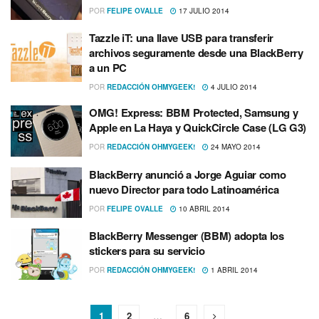
POR
FELIPE OVALLE
17 JULIO 2014
Tazzle iT: una llave USB para transferir
archivos seguramente desde una BlackBerry
a un PC
POR
REDACCIÓN OHMYGEEK!
4 JULIO 2014
OMG! Express: BBM Protected, Samsung y
Apple en La Haya y QuickCircle Case (LG G3)
POR
REDACCIÓN OHMYGEEK!
24 MAYO 2014
BlackBerry anunció a Jorge Aguiar como
nuevo Director para todo Latinoamérica
POR
FELIPE OVALLE
10 ABRIL 2014
BlackBerry Messenger (BBM) adopta los
stickers para su servicio
POR
REDACCIÓN OHMYGEEK!
1 ABRIL 2014
1
2
…
6