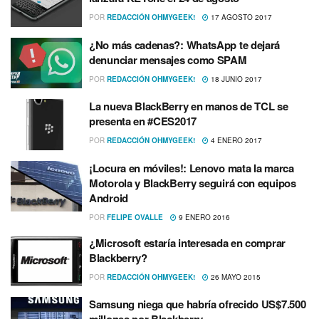
POR
REDACCIÓN OHMYGEEK!
17 AGOSTO 2017
¿No más cadenas?: WhatsApp te dejará
denunciar mensajes como SPAM
POR
REDACCIÓN OHMYGEEK!
18 JUNIO 2017
La nueva BlackBerry en manos de TCL se
presenta en #CES2017
POR
REDACCIÓN OHMYGEEK!
4 ENERO 2017
¡Locura en móviles!: Lenovo mata la marca
Motorola y BlackBerry seguirá con equipos
Android
POR
FELIPE OVALLE
9 ENERO 2016
¿Microsoft estarí­a interesada en comprar
Blackberry?
POR
REDACCIÓN OHMYGEEK!
26 MAYO 2015
Samsung niega que habrí­a ofrecido US$7.500