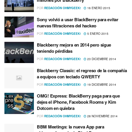
millones por Blackberry
POR
REDACCIÓN OHMYGEEK!
16 ENERO 2015
Sony volvió a usar BlackBerry para evitar
nuevas filtraciones del hackeo
POR
REDACCIÓN OHMYGEEK!
5 ENERO 2015
Blackberry mejora en 2014 pero sigue
teniendo pérdidas
POR
REDACCIÓN OHMYGEEK!
23 DICIEMBRE 2014
Blackberry Classic: el regreso de la compañí­a
a equipos con teclado QWERTY
POR
REDACCIÓN OHMYGEEK!
19 DICIEMBRE 2014
OMG! Express: BlackBerry paga para que
dejes el iPhone, Facebook Rooms y Kim
Dotcom en quiebra
POR
REDACCIÓN OHMYGEEK!
28 NOVIEMBRE 2014
BBM Meetings: la nueva App para