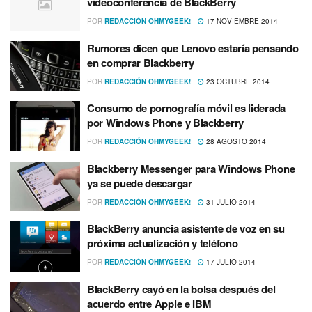
videoconferencia de BlackBerry
POR
REDACCIÓN OHMYGEEK!
17 NOVIEMBRE 2014
Rumores dicen que Lenovo estarí­a pensando
en comprar Blackberry
POR
REDACCIÓN OHMYGEEK!
23 OCTUBRE 2014
Consumo de pornografí­a móvil es liderada
por Windows Phone y Blackberry
POR
REDACCIÓN OHMYGEEK!
28 AGOSTO 2014
Blackberry Messenger para Windows Phone
ya se puede descargar
POR
REDACCIÓN OHMYGEEK!
31 JULIO 2014
BlackBerry anuncia asistente de voz en su
próxima actualización y teléfono
POR
REDACCIÓN OHMYGEEK!
17 JULIO 2014
BlackBerry cayó en la bolsa después del
acuerdo entre Apple e IBM