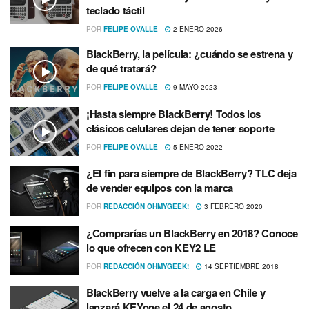
teclado táctil
POR
FELIPE OVALLE
2 ENERO 2026
BlackBerry, la película: ¿cuándo se estrena y
de qué tratará?
POR
FELIPE OVALLE
9 MAYO 2023
¡Hasta siempre BlackBerry! Todos los
clásicos celulares dejan de tener soporte
POR
FELIPE OVALLE
5 ENERO 2022
¿El fin para siempre de BlackBerry? TLC deja
de vender equipos con la marca
POR
REDACCIÓN OHMYGEEK!
3 FEBRERO 2020
¿Comprarí­as un BlackBerry en 2018? Conoce
lo que ofrecen con KEY2 LE
POR
REDACCIÓN OHMYGEEK!
14 SEPTIEMBRE 2018
BlackBerry vuelve a la carga en Chile y
lanzará KEYone el 24 de agosto