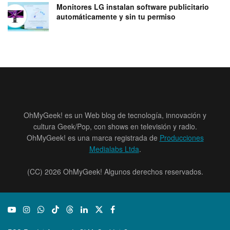
Monitores LG instalan software publicitario
automáticamente y sin tu permiso
OhMyGeek! es un Web blog de tecnología, innovación y
cultura Geek/Pop, con shows en televisión y radio.
OhMyGeek! es una marca registrada de
Producciones
Medialabs Ltda
.
(CC) 2026 OhMyGeek! Algunos derechos reservados.