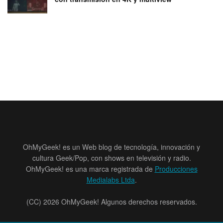
OhMyGeek! es un Web blog de tecnología, innovación y
cultura Geek/Pop, con shows en televisión y radio.
OhMyGeek! es una marca registrada de
Producciones
Medialabs Ltda
.
(CC) 2026 OhMyGeek! Algunos derechos reservados.