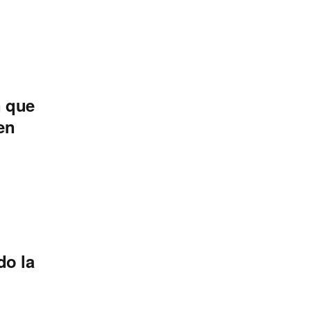
n que
en
do la