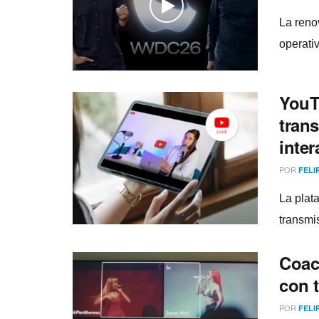
La reno
operati
YouT
tran
inter
POR
FELI
La plat
transmi
Coac
con 
POR
FELI