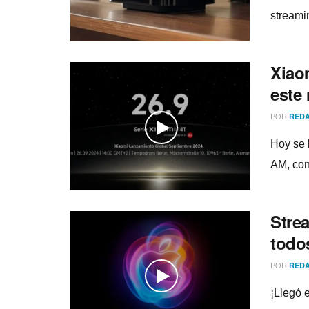
streami
Xiao
este
POR
REDA
Hoy se 
AM, con
Stre
todo
POR
REDA
¡Llegó 