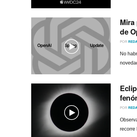
Mira 
de O
POR
REDA
No habr
novedad
Eclip
fenó
POR
REDA
Observa
recorre