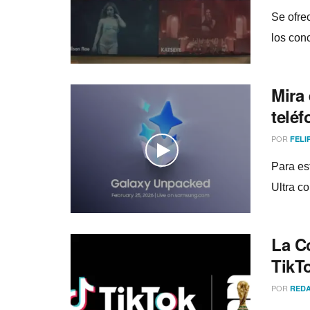
Se ofre
los con
Mira
telé
POR
FELI
Para es
Ultra c
La C
TikT
POR
REDA