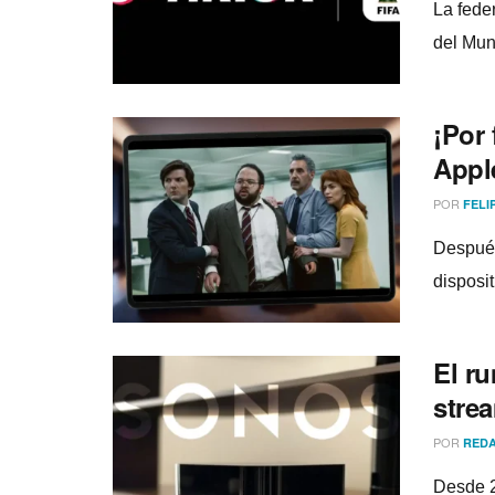
La fede
del Mun
¡Por 
Appl
POR
FELI
Después
disposi
El r
stre
POR
REDA
Desde 2