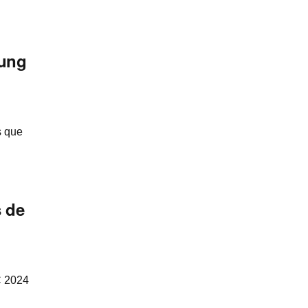
sung
s que
 de
C 2024