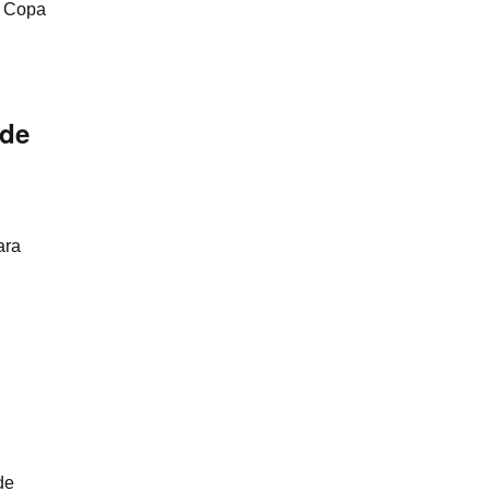
a Copa
 de
ara
o
de