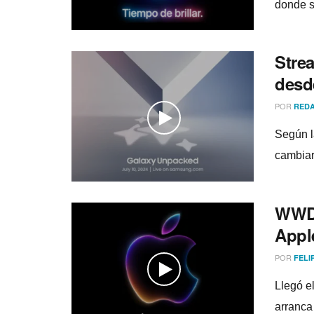
donde s
Stre
desd
POR
REDA
Según l
cambiar
WWDC
Appl
POR
FELI
Llegó e
arranca