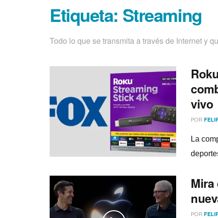
Etiqueta:
Streaming
Todo lo que se transmita a través de Internet y q
Roku
comb
vivo
POR
FELI
La comp
deporte
Mira
nueva
POR
FELI