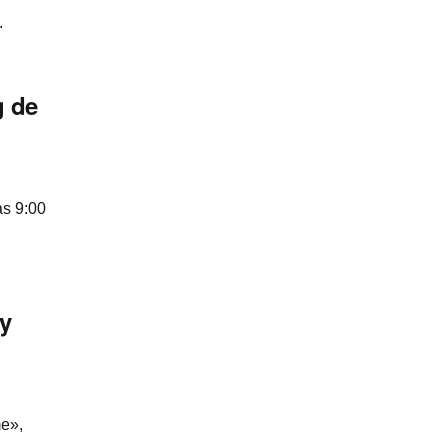
.
g de
as 9:00
 y
me»,