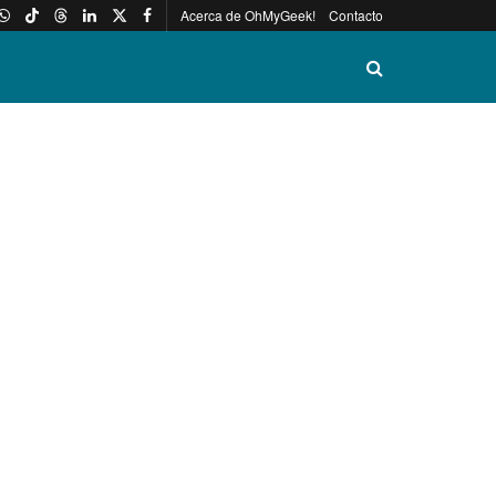
Acerca de OhMyGeek!
Contacto