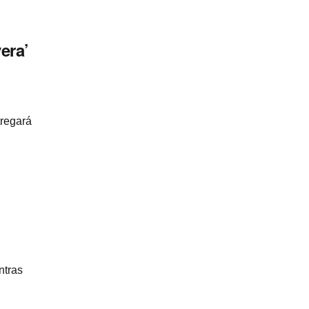
era’
tregará
ntras