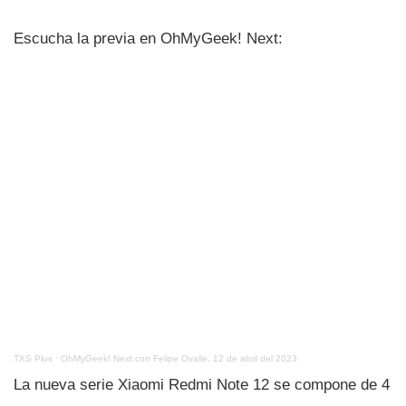
Escucha la previa en OhMyGeek! Next:
TXS Plus
·
OhMyGeek! Next con Felipe Ovalle, 12 de abril del 2023
La nueva serie Xiaomi Redmi Note 12 se compone de 4