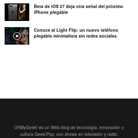
Beta de iOS 27 deja otra señal del próximo
iPhone plegable
Conoce al Light Flip: un nuevo teléfono
plegable minimalista sin redes sociales
OhMyGeek! es un Web blog de tecnología, innovación y
cultura Geek/Pop, con shows en televisión y radio.