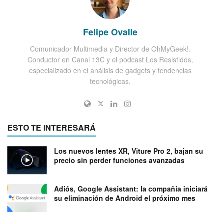
Felipe Ovalle
Comunicador Multimedia y Director de OhMyGeek!.
Conductor en Canal 13C y el podcast Los Resistidos,
especializado en el análisis de gadgets y tendencias
tecnológicas.
ESTO TE INTERESARÁ
Los nuevos lentes XR, Viture Pro 2, bajan su
precio sin perder funciones avanzadas
Adiós, Google Assistant: la compañía iniciará
su eliminación de Android el próximo mes