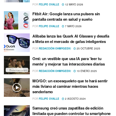
POR
FELIPE OVALLE
12 MAYO 2026
Fitbit Air: Google lanza una pulsera sin
pantalla centrada en salud y sueño
POR
FELIPE OVALLE
7 MAYO 2026
Alibaba lanza las Quark AI Glasses y desafía
a Meta en el mercado de gafas inteligentes
POR
REDACCIÓN OHMYGEEK!
25 OCTUBRE 2025
Omi: un vestible que usa IA para ‘leer tu
mente’ y mejorar tus interacciones diarias
POR
REDACCIÓN OHMYGEEK!
10 ENERO 2025
MO/GO: un exoesqueleto que te hará sentir
más liviano al caminar mientras haces
senderismo
POR
FELIPE OVALLE
2 AGOSTO 2024
Samsung creó unas zapatillas de edición
limitada que pueden controlar tu smartphone