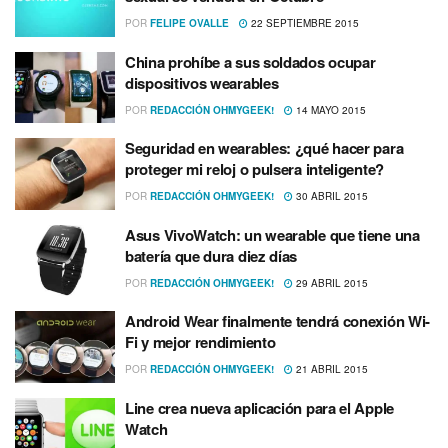
POR
FELIPE OVALLE
22 SEPTIEMBRE 2015
China prohí­be a sus soldados ocupar
dispositivos wearables
POR
REDACCIÓN OHMYGEEK!
14 MAYO 2015
Seguridad en wearables: ¿qué hacer para
proteger mi reloj o pulsera inteligente?
POR
REDACCIÓN OHMYGEEK!
30 ABRIL 2015
Asus VivoWatch: un wearable que tiene una
baterí­a que dura diez dí­as
POR
REDACCIÓN OHMYGEEK!
29 ABRIL 2015
Android Wear finalmente tendrá conexión Wi-
Fi y mejor rendimiento
POR
REDACCIÓN OHMYGEEK!
21 ABRIL 2015
Line crea nueva aplicación para el Apple
Watch