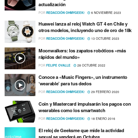
actualización
POR
REDACCIÓN OHMYGEEK!
6 NOVIEMBRE 2023
Huawei lanza al reloj Watch GT 4 en Chile y
otros modelos, incluyendo uno de oro de 18k
POR
REDACCIÓN OHMYGEEK!
13 OCTUBRE 2023
Moonwalkers: los zapatos robóticos «más
rápidos del mundo»
POR
FELIPE OVALLE
28 OCTUBRE 2022
Conoce a «Music Fingers», un instrumento
‘wearable’ para tus dedos
POR
REDACCIÓN OHMYGEEK!
29 FEBRERO 2020
Coin y Mastercard impulsarán los pagos con
wearables como los smartwatch
POR
REDACCIÓN OHMYGEEK!
18 ENERO 2016
El reloj de Geeksme que mide la actividad
sexual se venderá en Octubre