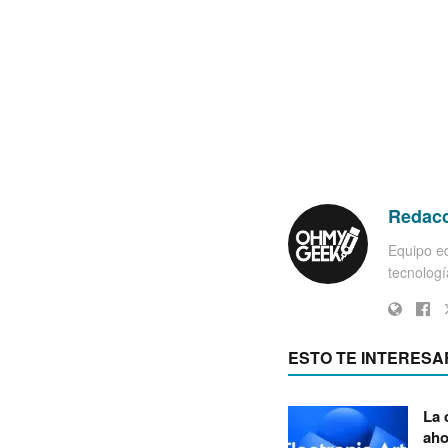
Redac
Equipo ed
tecnología
ESTO TE INTERESA
La 
aho