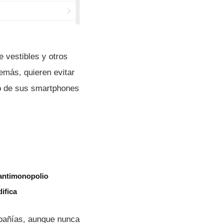
e vestibles y otros
emás, quieren evitar
no de sus smartphones
 antimonopolio
ifica
pañí­as, aunque nunca