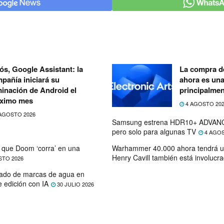
ós, Google Assistant: la
La compra de
pañía iniciará su
ahora es un
minación de Android el
principalmen
ximo mes
4 AGOSTO 20
AGOSTO 2026
Samsung estrena HDR10+ ADVANC
pero solo para algunas TV
4 AGOS
que Doom ‘corra’ en una
Warhammer 40.000 ahora tendrá u
Henry Cavill también está involucr
STO 2026
ado de marcas de agua en
e edición con IA
30 JULIO 2026