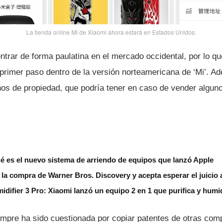
La tienda online Mi de Xiaomi ahora estará en Estados Unidos.
ntrar de forma paulatina en el mercado occidental, por lo qu
 primer paso dentro de la versión norteamericana de ‘Mi’. Ad
s de propiedad, que podrí­a tener en caso de vender algu
é es el nuevo sistema de arriendo de equipos que lanzó Apple
la compra de Warner Bros. Discovery y acepta esperar el juicio
idifier 3 Pro: Xiaomi lanzó un equipo 2 en 1 que purifica y humid
mpre ha sido cuestionada por copiar patentes de otras com