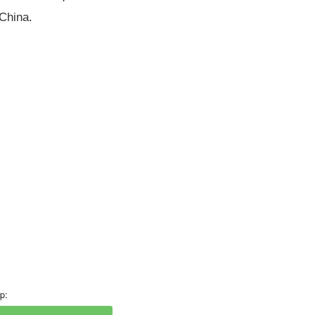
 China.
p: