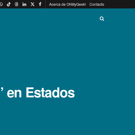
Acerca de OhMyGeek!
Contacto
i’ en Estados