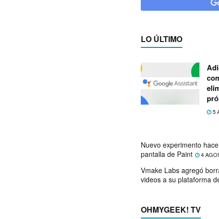
LO ÚLTIMO
Adi
com
eli
pró
5 
Nuevo experimento hace 
pantalla de Paint
4 AGO
Vmake Labs agregó borr
videos a su plataforma d
OHMYGEEK! TV