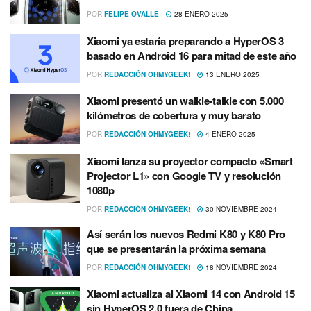
POR
FELIPE OVALLE
28 ENERO 2025
Xiaomi ya estaría preparando a HyperOS 3
basado en Android 16 para mitad de este año
POR
REDACCIÓN OHMYGEEK!
13 ENERO 2025
Xiaomi presentó un walkie-talkie con 5.000
kilómetros de cobertura y muy barato
POR
REDACCIÓN OHMYGEEK!
4 ENERO 2025
Xiaomi lanza su proyector compacto «Smart
Projector L1» con Google TV y resolución
1080p
POR
REDACCIÓN OHMYGEEK!
30 NOVIEMBRE 2024
Así serán los nuevos Redmi K80 y K80 Pro
que se presentarán la próxima semana
POR
REDACCIÓN OHMYGEEK!
18 NOVIEMBRE 2024
Xiaomi actualiza al Xiaomi 14 con Android 15
sin HyperOS 2.0 fuera de China