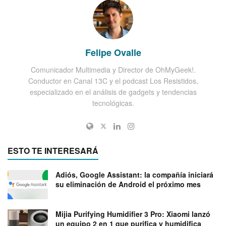
Felipe Ovalle
Comunicador Multimedia y Director de OhMyGeek!.
Conductor en Canal 13C y el podcast Los Resistidos,
especializado en el análisis de gadgets y tendencias
tecnológicas.
ESTO TE INTERESARÁ
Adiós, Google Assistant: la compañía iniciará
su eliminación de Android el próximo mes
Mijia Purifying Humidifier 3 Pro: Xiaomi lanzó
un equipo 2 en 1 que purifica y humidifica