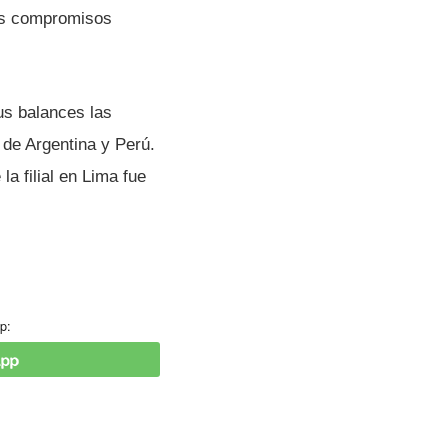
sus compromisos
us balances las
 de Argentina y Perú.
a filial en Lima fue
p: