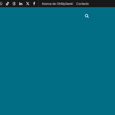
Acerca de OhMyGeek!
Contacto