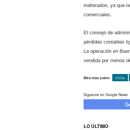
inalterados, ya que 
comerciales.
El consejo de admini
pérdidas contables li
La operación en Bueno
vendida por menos de
Mira más sobre:
Chile
Síguenos en Google News:
LO ÚLTIMO