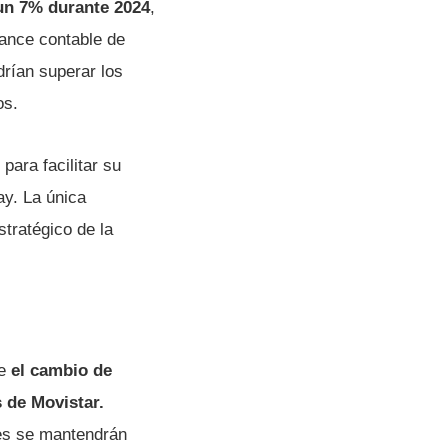
un 7% durante 2024
,
lance contable de
drían superar los
os.
para facilitar su
ay. La única
stratégico de la
ue
el cambio de
 de Movistar.
tes se mantendrán