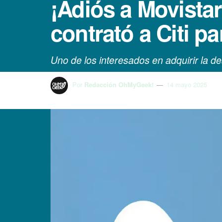
¡Adiós a Movistar
contrató a Citi p
Uno de los interesados en adquirir la d
Por
Redacción OhMyGeek!
14 mayo 2025