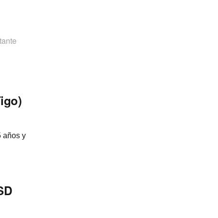
tante
igo)
5 años y
USD