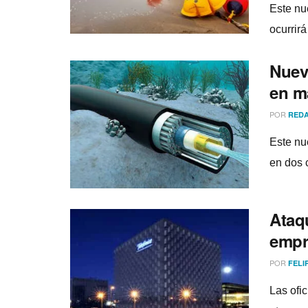
Este nu
ocurrir
Nuevo
en m
POR
REDA
Este nu
en dos 
Ataq
empr
POR
FELI
Las ofi