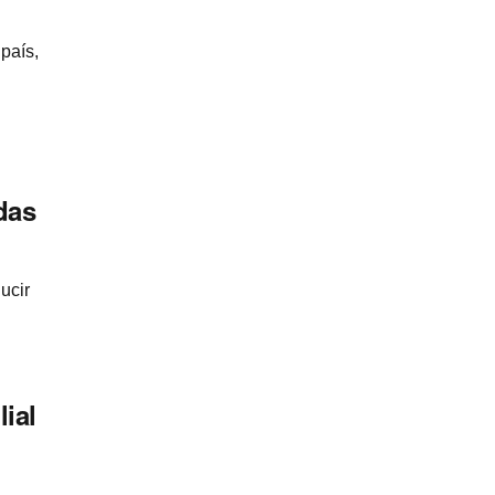
país,
das
ucir
lial