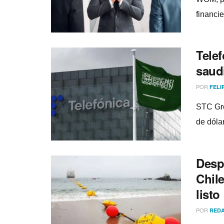
financie
Tele
saud
POR
FELI
STC Gro
de dóla
Desp
Chile
listo
POR
REDA