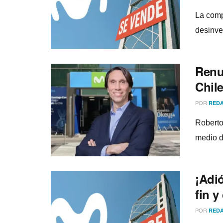
La comp
desinve
Renu
Chil
POR
REDA
Roberto
medio d
¡Adi
fin y
POR
REDA