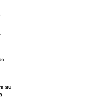
.
r
 en
ra su
a