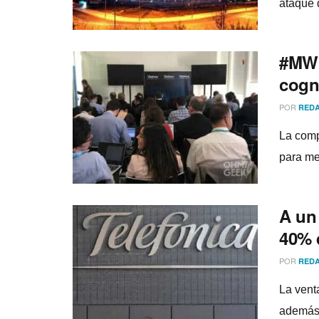
ataque 
#MWC
cogn
POR
REDA
La comp
para me
A un 
40% 
POR
REDA
La vent
además 