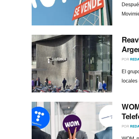
Después
Movimie
Reav
Arge
POR
REDA
El grup
locales 
WOM 
Tele
POR
REDA
WOM, pr