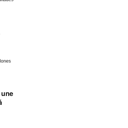
a
llones
 une
á