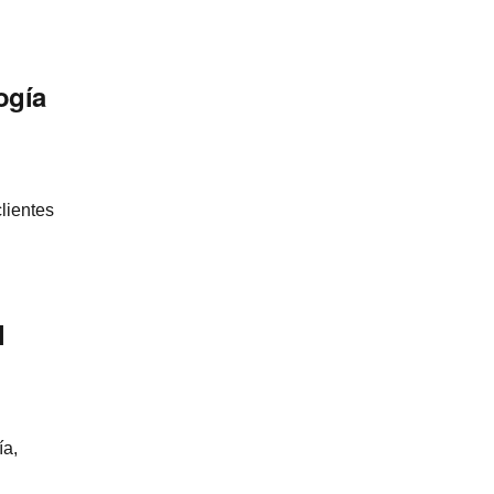
gí­a
lientes
l
­a,