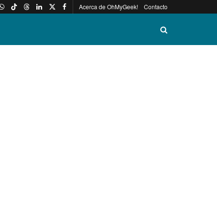
Acerca de OhMyGeek!
Contacto