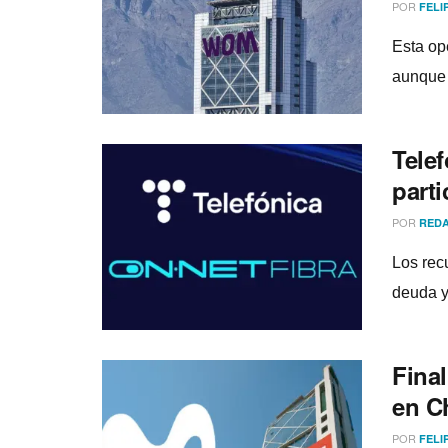
POR
FELI
Esta op
aunque 
Telef
part
POR
REDA
Los rec
deuda y
Final
en Ch
POR
FELI