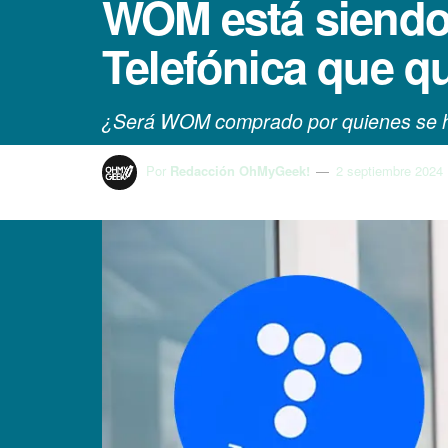
WOM está siendo
Telefónica que q
¿Será WOM comprado por quienes se ha
Por
Redacción OhMyGeek!
2 septiembre 2024