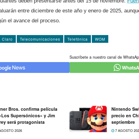
culantes deben presentarse antes del 15 de noviembre.
Fuen
valuarán entre diciembre de este año y enero de 2025, aunqu
gún el avance del proceso.
Claro
Telecomunicaciones
Telefónica
WOM
Suscríbete a nuestro canal de WhatsAp
ner Bros. confirma película
Nintendo Swi
«Los Supersónicos» y Jim
precio en Chi
rey será protagonista
septiembre
AGOSTO 2026
7 AGOSTO 20