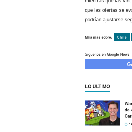
mientras que las vin
que las ofertas se e
podrían ajustarse se
Mira más sobre:
Chile
Síguenos en Google News:
LO ÚLTIMO
War
de 
Car
7 