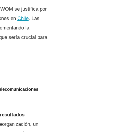
e WOM se justifica por
iones en
Chile
. Las
crementando la
que sería crucial para
telecomunicaciones
resultados
eorganización, un