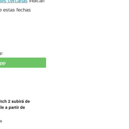
tes cercanas
indican
e estas fechas
p:
tch 2 subirá de
le a partir de
26