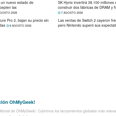
e un nuevo estado de
SK Hynix invertirá 38.100 millones
cepten las
construir dos fábricas de DRAM y
GOSTO 2026
7 AGOSTO 2026
ure Pro 2, bajan su precio sin
Las ventas de Switch 2 cayeron fre
das
pero Nintendo superó sus expectat
6 AGOSTO 2026
ción OhMyGeek!
itorial de OhMyGeek!. Cubrimos los lanzamientos globales más releva