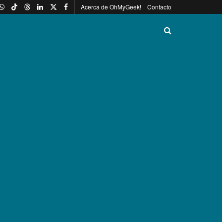
Acerca de OhMyGeek!
Contacto