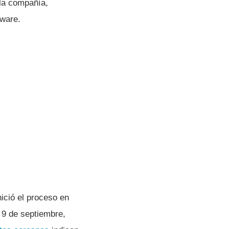
 la compañía,
aware.
ició el proceso en
o 9 de septiembre,