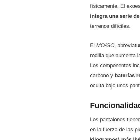
físicamente. El exoe
integra una serie d
terrenos difíciles.
El
MO/GO
, abreviat
rodilla que aumenta l
Los componentes incl
carbono y
baterías 
oculta bajo unos pan
Funcionalida
Los pantalones tiene
en la fuerza de las p
kilogramos) más liv