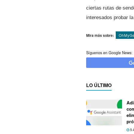
ciertas rutas de sen
interesados probar l
Mira más sobre:
OhMyGe
Síguenos en Google News:
LO ÚLTIMO
Adi
com
eli
pró
5 