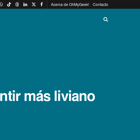
Acerca de OhMyGeek!
Contacto
tir más liviano