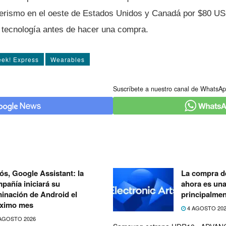
derismo en el oeste de Estados Unidos y Canadá por $80 US
a tecnología antes de hacer una compra.
ek! Express
Wearables
Suscríbete a nuestro canal de WhatsAp
ós, Google Assistant: la
La compra de
pañía iniciará su
ahora es un
minación de Android el
principalmen
ximo mes
4 AGOSTO 20
AGOSTO 2026