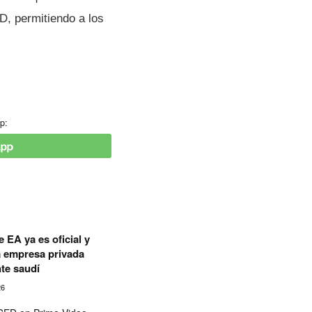
D, permitiendo a los
p:
 EA ya es oficial y
a empresa privada
te saudí
26