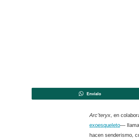
Envíalo
Arc’teryx
, en colabor
exoesqueleto
— llam
hacen senderismo, co