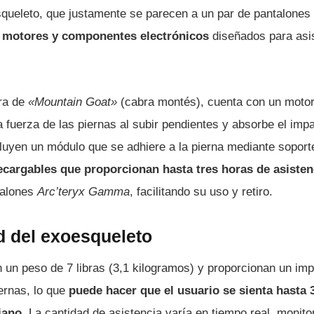
squeleto, que justamente se parecen a un par de pantalones
e motores y componentes electrónicos
diseñados para asis
ura de
«Mountain Goat»
(cabra montés), cuenta con un motor 
a fuerza de las piernas al subir pendientes y absorbe el imp
uyen un módulo que se adhiere a la pierna mediante soporte
recargables que proporcionan hasta tres horas de asisten
talones
Arc’teryx Gamma
, facilitando su uso y retiro.
d del exoesqueleto
n un peso de 7 libras (3,1 kilogramos) y proporcionan un im
iernas, lo que
puede hacer que el usuario se sienta hasta 3
iano.
La cantidad de asistencia varía en tiempo real, monito