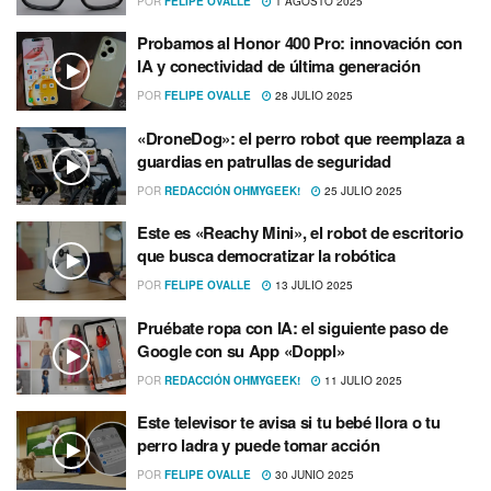
POR
FELIPE OVALLE
1 AGOSTO 2025
Probamos al Honor 400 Pro: innovación con
IA y conectividad de última generación
POR
FELIPE OVALLE
28 JULIO 2025
«DroneDog»: el perro robot que reemplaza a
guardias en patrullas de seguridad
POR
REDACCIÓN OHMYGEEK!
25 JULIO 2025
Este es «Reachy Mini», el robot de escritorio
que busca democratizar la robótica
POR
FELIPE OVALLE
13 JULIO 2025
Pruébate ropa con IA: el siguiente paso de
Google con su App «Doppl»
POR
REDACCIÓN OHMYGEEK!
11 JULIO 2025
Este televisor te avisa si tu bebé llora o tu
perro ladra y puede tomar acción
POR
FELIPE OVALLE
30 JUNIO 2025