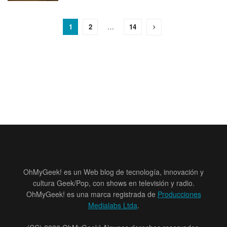
1
2
…
14
OhMyGeek! es un Web blog de tecnología, innovación y
cultura Geek/Pop, con shows en televisión y radio.
OhMyGeek! es una marca registrada de
Producciones
Medialabs Ltda
.