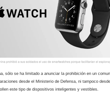
ina prohibió a sus soldados el uso de smartwatches porque facilitarí­an el espiona
, sólo se ha limitado a anunciar la prohibición en un comuni
laraciones desde el Ministerio de Defensa, ni tampoco desde
len este tipo de dispositivos inteligentes y vestibles.