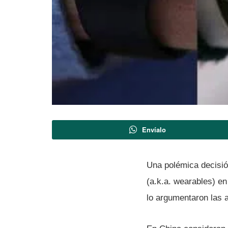
Envíalo
Una polémica decisión
(a.k.a. wearables) en
lo argumentaron las a