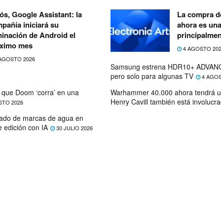
ós, Google Assistant: la
La compra de
pañía iniciará su
ahora es un
minación de Android el
principalmen
ximo mes
4 AGOSTO 20
AGOSTO 2026
Samsung estrena HDR10+ ADVANC
pero solo para algunas TV
4 AGOS
que Doom ‘corra’ en una
Warhammer 40.000 ahora tendrá u
Henry Cavill también está involucr
STO 2026
ado de marcas de agua en
e edición con IA
30 JULIO 2026