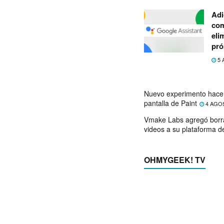
Adi
com
eli
pró
5 
Nuevo experimento hace 
pantalla de Paint
4 AGO
Vmake Labs agregó borr
videos a su plataforma d
OHMYGEEK! TV