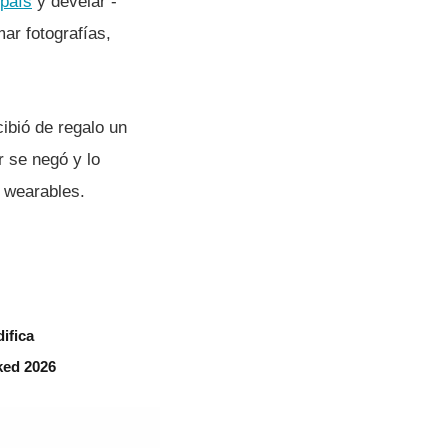
paí­s
y develar -
r fotografí­as,
ibió de regalo un
r se negó y lo
s wearables.
ifica
ked 2026