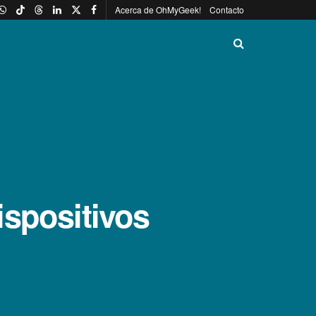
Acerca de OhMyGeek!
Contacto
ispositivos