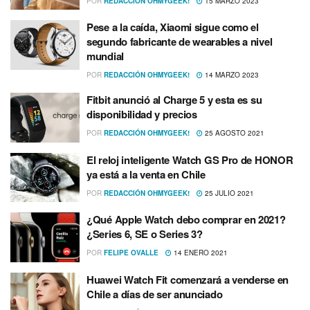
POR
REDACCIÓN OHMYGEEK!
15 MARZO 2023
Pese a la caída, Xiaomi sigue como el
segundo fabricante de wearables a nivel
mundial
POR
REDACCIÓN OHMYGEEK!
14 MARZO 2023
Fitbit anunció al Charge 5 y esta es su
disponibilidad y precios
POR
REDACCIÓN OHMYGEEK!
25 AGOSTO 2021
El reloj inteligente Watch GS Pro de HONOR
ya está a la venta en Chile
POR
REDACCIÓN OHMYGEEK!
25 JULIO 2021
¿Qué Apple Watch debo comprar en 2021?
¿Series 6, SE o Series 3?
POR
FELIPE OVALLE
14 ENERO 2021
Huawei Watch Fit comenzará a venderse en
Chile a dí­as de ser anunciado