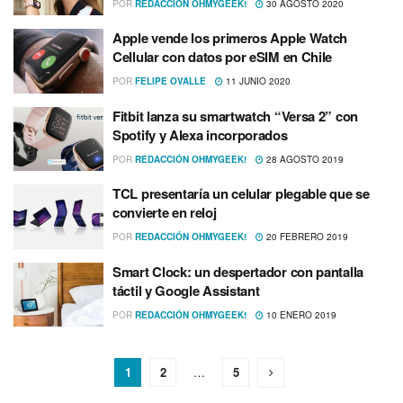
POR
REDACCIÓN OHMYGEEK!
30 AGOSTO 2020
Apple vende los primeros Apple Watch
Cellular con datos por eSIM en Chile
POR
FELIPE OVALLE
11 JUNIO 2020
Fitbit lanza su smartwatch “Versa 2” con
Spotify y Alexa incorporados
POR
REDACCIÓN OHMYGEEK!
28 AGOSTO 2019
TCL presentarí­a un celular plegable que se
convierte en reloj
POR
REDACCIÓN OHMYGEEK!
20 FEBRERO 2019
Smart Clock: un despertador con pantalla
táctil y Google Assistant
POR
REDACCIÓN OHMYGEEK!
10 ENERO 2019
1
2
…
5