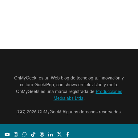
OhMyGeek! es un Web blog de tecnología, innovación y
cultura Geek/Pop, con shows en televisión y radio.
OhMyGeek! es una marca registrada de
Producciones
Medialabs Ltda
.
(CC) 2026 OhMyGeek! Algunos derechos reservados.