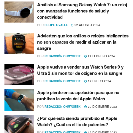
Análisis al Samsung Galaxy Watch 7: un reloj
con avanzadas funciones de salud y
conectividad
POR
FELIPE OVALLE
22 AGOSTO 2024
Advierten que los anillos o relojes inteligentes
no son capaces de medir el azúcar en la
sangre
POR
REDACCIÓN OHMYGEEK!
22 FEBRERO 2024
Apple vuelve a vender sus Watch Series 9 y
Ultra 2 sin monitor de oxígeno en la sangre
POR
REDACCIÓN OHMYGEEK!
17 ENERO 2024
Apple pierde en su apelación para que no
prohíban la venta del Apple Watch
POR
REDACCIÓN OHMYGEEK!
20 DICIEMBRE 2023
¿Por qué está siendo prohibido el Apple
Watch? ¿Cuál es el lío de patentes?
POR
REDACCIÓN OHMYGEEK!
19 DICIEMBRE 2023