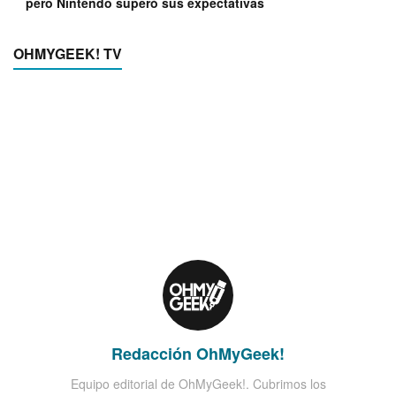
pero Nintendo superó sus expectativas
OHMYGEEK! TV
Redacción OhMyGeek!
Equipo editorial de OhMyGeek!. Cubrimos los