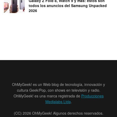
Galaxy Z Fold 8, Watch 9 y más: estos son
todos los anuncios del Samsung Unpacked
2026
OhMyGeek! es un Web blog de tecnología, innovación y
cultura Geek/Pop, con shows en televisión y radio.
OhMyGeek! es una marca registrada de
Producciones
Medialabs Ltda
.
(CC) 2026 OhMyGeek! Algunos derechos reservados.