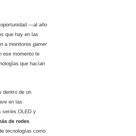
a oportunidad —al año
es que hay en las
ión a monitores
gamer
en ese momento te
nologías que hacían
s dentro de un
ave en las
as series OLED y
más de redes
 de tecnologías como