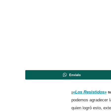
Envíalo
¡
«Los Resistidos»
sa
podemos agradecer la
quien logró esto, ext