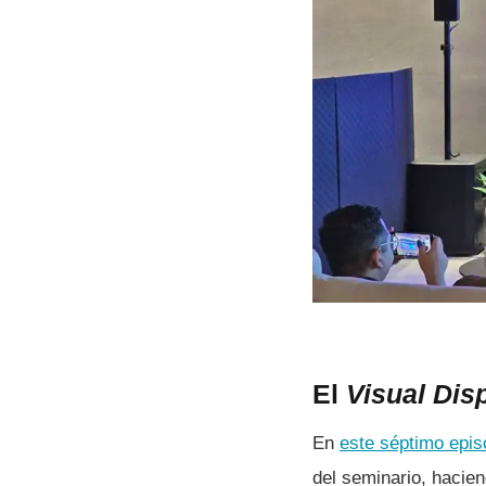
El
Visual Dis
En
este séptimo epis
del seminario, haci