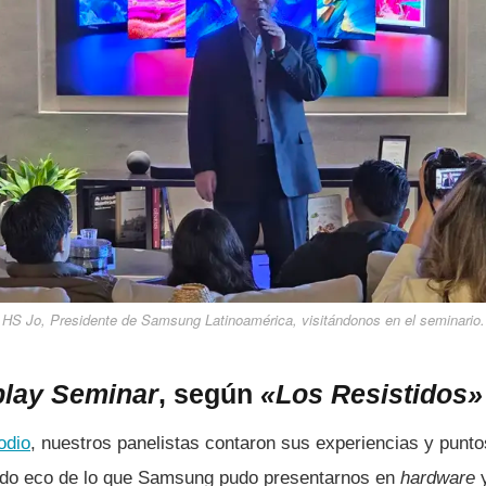
HS Jo, Presidente de Samsung Latinoamérica, visitándonos en el seminario.
play Seminar
, según
«Los Resistidos»
odio
, nuestros panelistas contaron sus experiencias y puntos
endo eco de lo que Samsung pudo presentarnos en
hardware
y