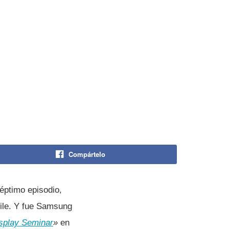
Compártelo
éptimo episodio,
hile. Y fue Samsung
splay Seminar
»
en