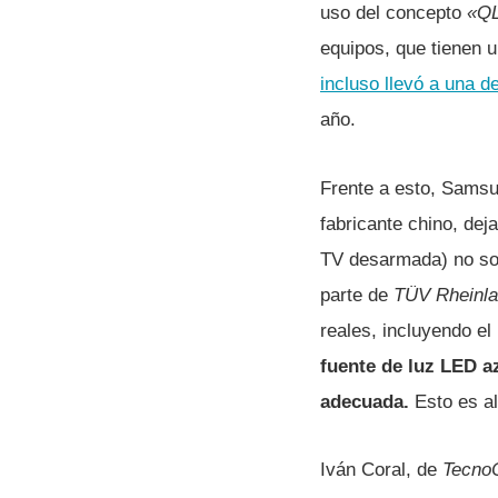
uso del concepto
«Q
equipos, que tienen 
incluso llevó a una 
año.
Frente a esto, Samsu
fabricante chino, de
TV desarmada) no son
parte de
TÜV Rheinl
reales, incluyendo e
fuente de luz LED a
adecuada.
Esto es a
Iván Coral, de
TecnoC