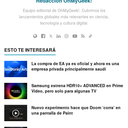
Redacción OhMyGeek!
Equipo editorial de OhMyGeek!. Cubrimos los
lanzamientos globales más relevantes en ciencia,
tecnología y cultura digital.
ESTO TE INTERESARÁ
La compra de EA ya es oficial y ahora es una
empresa privada principalmente saudí
Samsung estrena HDR10+ ADVANCED en Prime
Video, pero solo para algunas TV
Nuevo experimento hace que Doom ‘corra’ en
una pantalla de Paint