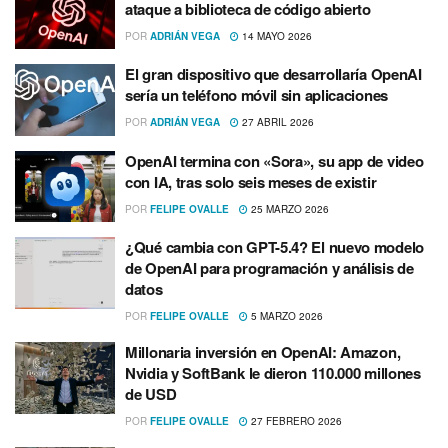
ataque a biblioteca de código abierto
POR
ADRIÁN VEGA
14 MAYO 2026
El gran dispositivo que desarrollaría OpenAI
sería un teléfono móvil sin aplicaciones
POR
ADRIÁN VEGA
27 ABRIL 2026
OpenAI termina con «Sora», su app de video
con IA, tras solo seis meses de existir
POR
FELIPE OVALLE
25 MARZO 2026
¿Qué cambia con GPT-5.4? El nuevo modelo
de OpenAI para programación y análisis de
datos
POR
FELIPE OVALLE
5 MARZO 2026
Millonaria inversión en OpenAI: Amazon,
Nvidia y SoftBank le dieron 110.000 millones
de USD
POR
FELIPE OVALLE
27 FEBRERO 2026