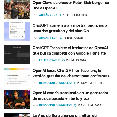
OpenClaw: su creador Peter Steinberger se
une a OpenAI
POR
ADRIÁN VEGA
15 FEBRERO 2026
ChatGPT comenzará a mostrar anuncios a
usuarios gratuitos y del plan Go
POR
ADRIÁN VEGA
16 ENERO 2026
ChatGPT Translate: el traductor de OpenAI
que busca competir con Google Translate
POR
FELIPE OVALLE
15 ENERO 2026
OpenAI lanza ChatGPT for Teachers, la
versión gratuita del chatbot para profesores
POR
REDACCIÓN OHMYGEEK!
20 NOVIEMBRE 2025
OpenAI estaría trabajando en un generador
de música basado en texto y voz
POR
REDACCIÓN OHMYGEEK!
26 OCTUBRE 2025
La App de Sora alcanza un millón de