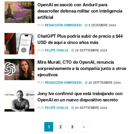
OpenAI se asoció con Anduril para
desarrollar defensa militar con inteligencia
artificial
POR
REDACCIÓN OHMYGEEK!
5 DICIEMBRE 2024
ChatGPT Plus podría subir de precio a $44
USD de aquí a cinco años más
POR
FELIPE OVALLE
29 SEPTIEMBRE 2024
Mira Murati, CTO de OpenAI, renuncia
sorpresivamente a la compañía junto a otros
ejecutivos
POR
REDACCIÓN OHMYGEEK!
25 SEPTIEMBRE 2024
Jony Ive confirmó que está trabajando con
OpenAI en un nuevo dispositivo secreto
POR
FELIPE OVALLE
23 SEPTIEMBRE 2024
1
2
3