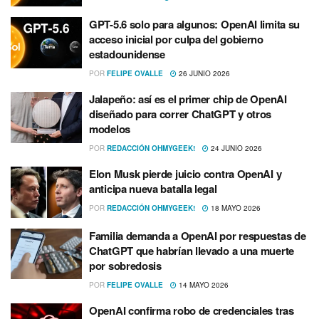
GPT-5.6 solo para algunos: OpenAI limita su
acceso inicial por culpa del gobierno
estadounidense
POR
FELIPE OVALLE
26 JUNIO 2026
Jalapeño: así es el primer chip de OpenAI
diseñado para correr ChatGPT y otros
modelos
POR
REDACCIÓN OHMYGEEK!
24 JUNIO 2026
Elon Musk pierde juicio contra OpenAI y
anticipa nueva batalla legal
POR
REDACCIÓN OHMYGEEK!
18 MAYO 2026
Familia demanda a OpenAI por respuestas de
ChatGPT que habrían llevado a una muerte
por sobredosis
POR
FELIPE OVALLE
14 MAYO 2026
OpenAI confirma robo de credenciales tras