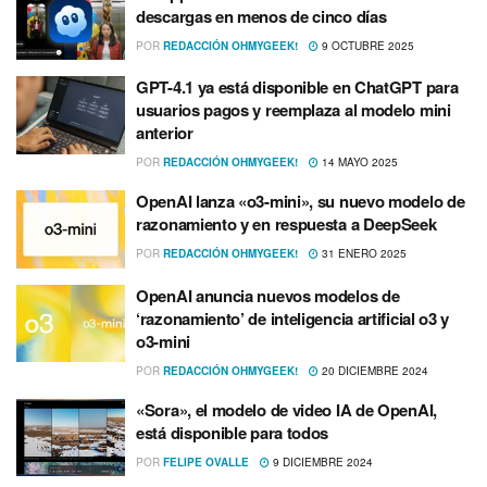
descargas en menos de cinco días
POR
REDACCIÓN OHMYGEEK!
9 OCTUBRE 2025
GPT-4.1 ya está disponible en ChatGPT para
usuarios pagos y reemplaza al modelo mini
anterior
POR
REDACCIÓN OHMYGEEK!
14 MAYO 2025
OpenAI lanza «o3-mini», su nuevo modelo de
razonamiento y en respuesta a DeepSeek
POR
REDACCIÓN OHMYGEEK!
31 ENERO 2025
OpenAI anuncia nuevos modelos de
‘razonamiento’ de inteligencia artificial o3 y
o3-mini
POR
REDACCIÓN OHMYGEEK!
20 DICIEMBRE 2024
«Sora», el modelo de video IA de OpenAI,
está disponible para todos
POR
FELIPE OVALLE
9 DICIEMBRE 2024