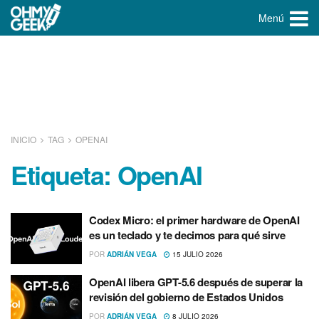
Menú
INICIO
TAG
OPENAI
Etiqueta:
OpenAI
Codex Micro: el primer hardware de OpenAI
es un teclado y te decimos para qué sirve
POR
ADRIÁN VEGA
15 JULIO 2026
OpenAI libera GPT-5.6 después de superar la
revisión del gobierno de Estados Unidos
POR
ADRIÁN VEGA
8 JULIO 2026