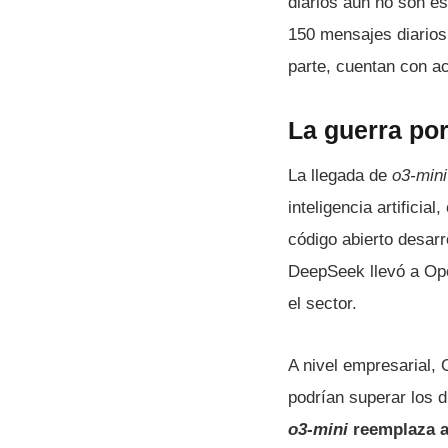
diarios aún no son e
150 mensajes diarios,
parte, cuentan con ac
La guerra por
La llegada de
o3-min
inteligencia artificia
código abierto desar
DeepSeek llevó a Ope
el sector.
A nivel empresarial,
podrían superar los d
o3-mini
reemplaza 