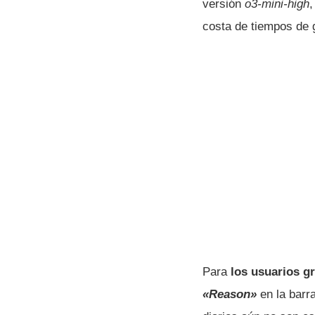
versión
o3-mini-high
,
costa de tiempos de 
Para
los usuarios g
«Reason»
en la barr