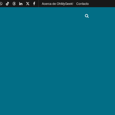
Acerca de OhMyGeek!
Contacto