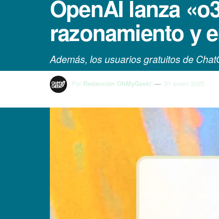
OpenAI lanza «o3
razonamiento y 
Además, los usuarios gratuitos de Chat
Por
Redacción OhMyGeek!
31 enero 2025