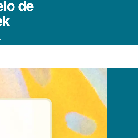
elo de
ek
.