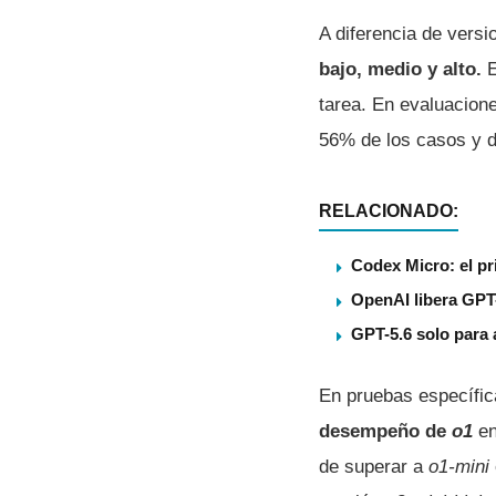
A diferencia de versi
bajo, medio y alto.
E
tarea. En evaluacion
56% de los casos y 
RELACIONADO:
Codex Micro: el pr
OpenAI libera GPT-
GPT-5.6 solo para 
En pruebas específic
desempeño de
o1
e
de superar a
o1-mini