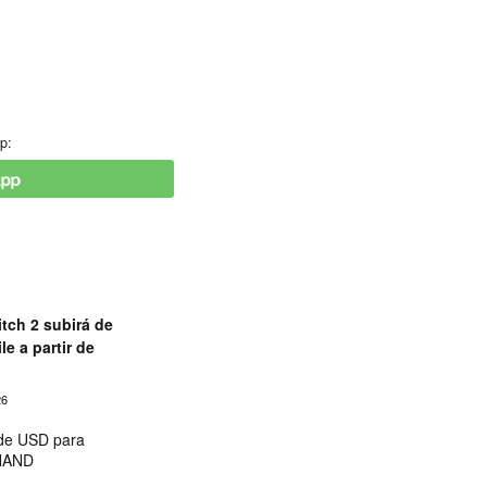
p:
tch 2 subirá de
le a partir de
26
 de USD para
 NAND