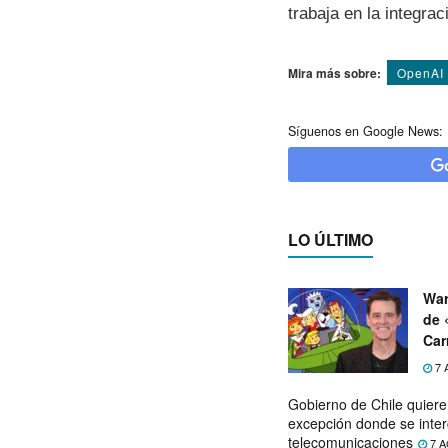
trabaja en la integr
Mira más sobre:
OpenAI
Síguenos en Google News:
LO ÚLTIMO
War
de 
Car
7 
Gobierno de Chile quier
excepción donde se inter
telecomunicaciones
7 A