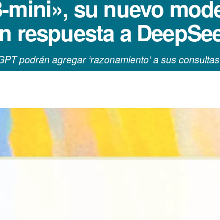
-mini», su nuevo mod
en respuesta a DeepSe
GPT podrán agregar ‘razonamiento’ a sus consultas