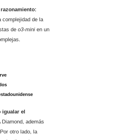
e razonamiento:
a complejidad de la
estas de
o3-mini
en un
omplejas.
rve
idos
 estadounidense
igualar el
A Diamond, además
or otro lado, la