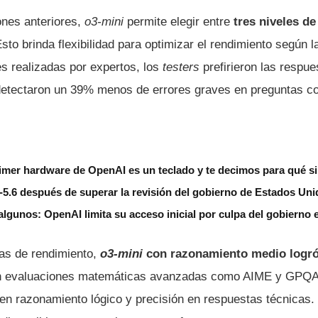
ones anteriores,
o3-mini
permite elegir entre
tres niveles d
sto brinda flexibilidad para optimizar el rendimiento según l
es realizadas por expertos, los
testers
prefirieron las respu
detectaron un 39% menos de errores graves en preguntas c
imer hardware de OpenAI es un teclado y te decimos para qué si
5.6 después de superar la revisión del gobierno de Estados Un
algunos: OpenAI limita su acceso inicial por culpa del gobierno
as de rendimiento,
o3-mini
con razonamiento medio logró 
n evaluaciones matemáticas avanzadas como AIME y GPQ
en razonamiento lógico y precisión en respuestas técnicas. P