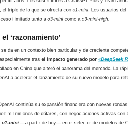
specificados. Los suscriptores a ChatGPT Plus y Team ahor
 el triple de lo que se ofrecía con
o1-mini
. Los usuarios del
ceso ilimitado tanto a
o3-mini
como a
o3-mini-high
.
 el ‘razonamiento’
i
se da en un contexto bien particular y de creciente compete
l, especialmente tras
el impacto generado por
«DeepSeek R
rollado en China que alteró el panorama del mercado. La ráp
nAI a acelerar el lanzamiento de su nuevo modelo para refo
 OpenAI continúa su expansión financiera con nuevas rondas
iez mil millones de dólares, con negociaciones activas con 
a
o1-mini
—a partir de hoy— en el selector de modelos de 