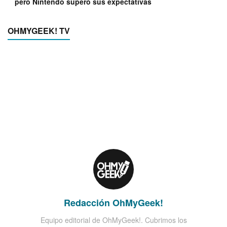
pero Nintendo superó sus expectativas
OHMYGEEK! TV
Redacción OhMyGeek!
Equipo editorial de OhMyGeek!. Cubrimos los