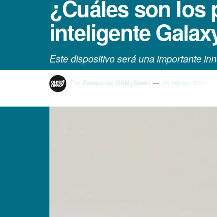
¿Cuáles son los 
inteligente Galax
Este dispositivo será una importante inn
Por
Redacción OhMyGeek!
26 febrero 2024