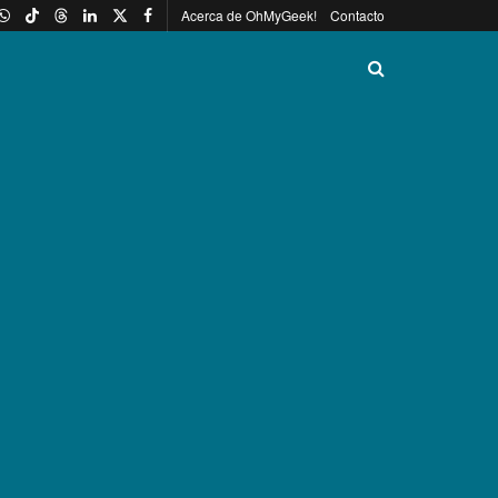
Acerca de OhMyGeek!
Contacto