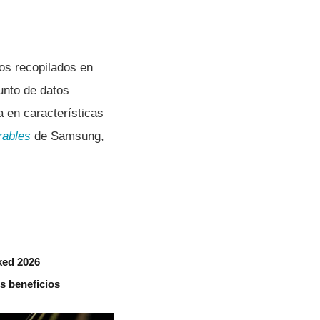
atos recopilados en
unto de datos
a en características
rables
de Samsung,
ked 2026
s beneficios