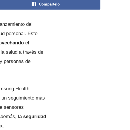
Compártelo
lanzamiento del
lud personal. Este
rovechando el
la salud a través de
 y personas de
amsung Health,
te un seguimiento más
 de sensores
Además, l
a seguridad
x.