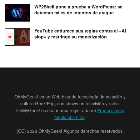
WP2Shell pone a prueba a WordPress: se
detectan miles de intentos de ataque
YouTube endurece sus reglas contra el «AI
slop» y restringe su monetización
OhMyGeek! es un Web blog de tecnología, innovación y
cultura Geek/Pop, con shows en televisión y radio.
OhMyGeek! es una marca registrada de
Producciones
Medialabs Ltda
.
(CC) 2026 OhMyGeek! Algunos derechos reservados.