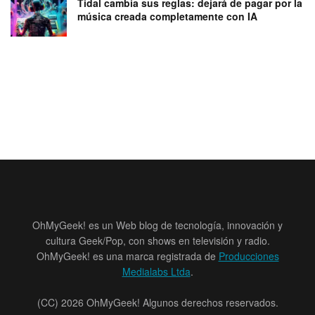
Tidal cambia sus reglas: dejará de pagar por la
música creada completamente con IA
OhMyGeek! es un Web blog de tecnología, innovación y
cultura Geek/Pop, con shows en televisión y radio.
OhMyGeek! es una marca registrada de
Producciones
Medialabs Ltda
.
(CC) 2026 OhMyGeek! Algunos derechos reservados.