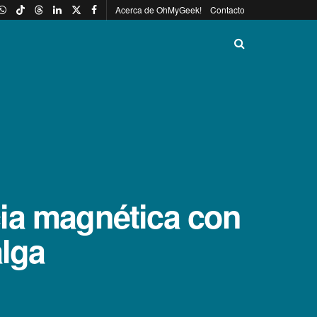
Acerca de OhMyGeek!
Contacto
ia magnética con
alga