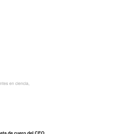
ntes en ciencia,
eta de cuero del CEO