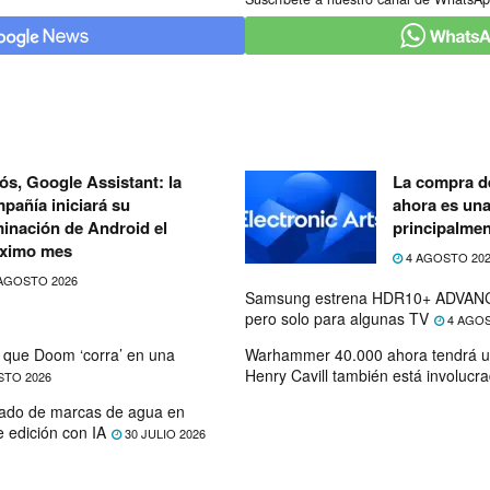
ós, Google Assistant: la
La compra de
pañía iniciará su
ahora es un
minación de Android el
principalmen
ximo mes
4 AGOSTO 20
AGOSTO 2026
Samsung estrena HDR10+ ADVANC
pero solo para algunas TV
4 AGOS
que Doom ‘corra’ en una
Warhammer 40.000 ahora tendrá u
Henry Cavill también está involucr
STO 2026
ado de marcas de agua en
e edición con IA
30 JULIO 2026