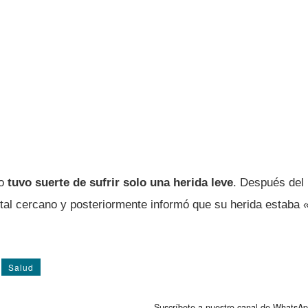
so
tuvo suerte de sufrir solo una herida leve
. Después del 
ital cercano y posteriormente informó que su herida estaba
Salud
Suscríbete a nuestro canal de WhatsAp