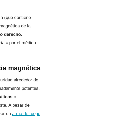
sa (que contiene
 magnética de la
eo derecho
.
ial» por el médico
cia magnética
guridad alrededor de
emadamente potentes,
álicos
o
ste. A pesar de
evar un
arma de fuego
,