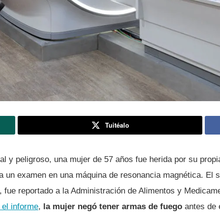
Tuitéalo
al y peligroso, una mujer de 57 años fue herida por su prop
a un examen en una máquina de resonancia magnética. El s
o, fue reportado a la Administración de Alimentos y Medicam
el informe
,
la mujer negó tener armas de fuego
antes de e