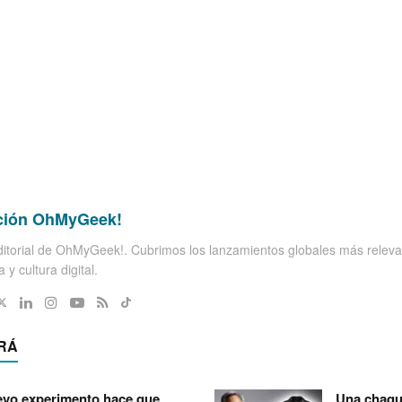
ción OhMyGeek!
itorial de OhMyGeek!. Cubrimos los lanzamientos globales más releva
 y cultura digital.
RÁ
vo experimento hace que
Una chaqu