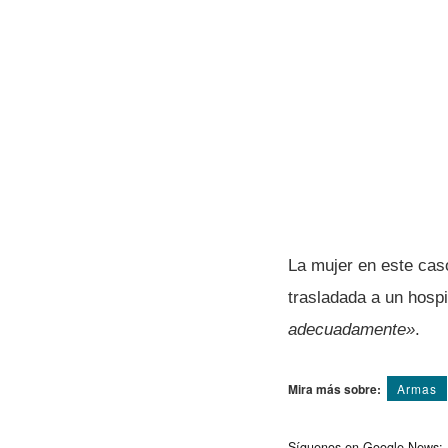
La mujer en este ca
trasladada a un hosp
adecuadamente»
.
Mira más sobre:
Armas
Síguenos en Google News: