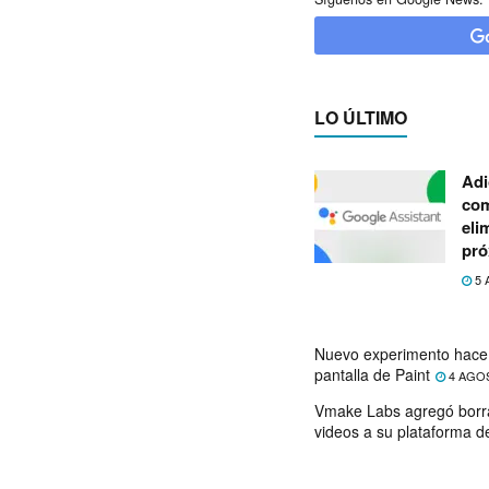
LO ÚLTIMO
Adi
com
eli
pró
5 
Nuevo experimento hace 
pantalla de Paint
4 AGO
Vmake Labs agregó borr
videos a su plataforma d