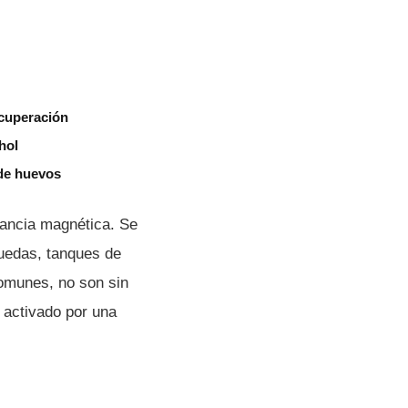
ecuperación
hol
 de huevos
nancia magnética. Se
ruedas, tanques de
comunes, no son sin
 activado por una