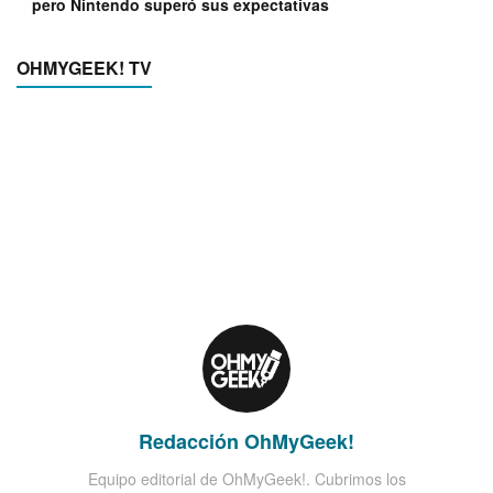
pero Nintendo superó sus expectativas
OHMYGEEK! TV
Redacción OhMyGeek!
Equipo editorial de OhMyGeek!. Cubrimos los