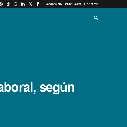
Acerca de OhMyGeek!
Contacto
laboral, según