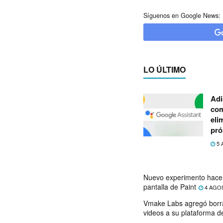
Síguenos en Google News:
LO ÚLTIMO
Adi
com
eli
pró
5 
Nuevo experimento hace 
pantalla de Paint
4 AGO
Vmake Labs agregó borr
videos a su plataforma d