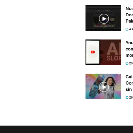
Nue
Doo
Pai
4 
You
con
mon
20
Cal
Com
sin
26