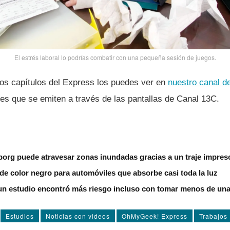
El estrés laboral lo podrí­as combatir con una pequeña sesión de juegos.
os capí­tulos del Express los puedes ver en
nuestro canal d
ones que se emiten a través de las pantallas de Canal 13C.
borg puede atravesar zonas inundadas gracias a un traje impres
de color negro para automóviles que absorbe casi toda la luz
un estudio encontró más riesgo incluso con tomar menos de una 
Estudios
Noticias con videos
OhMyGeek! Express
Trabajos