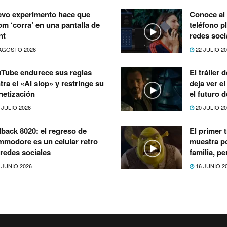
vo experimento hace que
Conoce al 
m ‘corra’ en una pantalla de
teléfono p
nt
redes soci
AGOSTO 2026
22 JULIO 2
Tube endurece sus reglas
El tráiler
tra el «AI slop» y restringe su
deja ver e
etización
el futuro 
 JULIO 2026
20 JULIO 2
lback 8020: el regreso de
El primer t
modore es un celular retro
muestra po
 redes sociales
familia, p
 JUNIO 2026
16 JUNIO 2