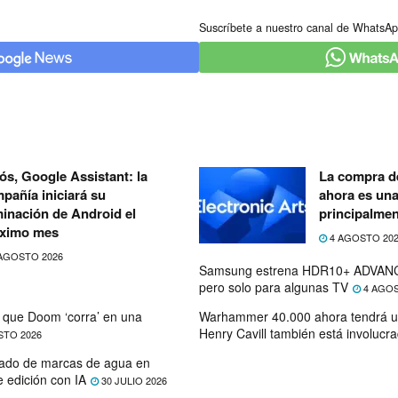
Suscríbete a nuestro canal de WhatsAp
ós, Google Assistant: la
La compra de
pañía iniciará su
ahora es un
minación de Android el
principalmen
ximo mes
4 AGOSTO 20
AGOSTO 2026
Samsung estrena HDR10+ ADVANC
pero solo para algunas TV
4 AGOS
que Doom ‘corra’ en una
Warhammer 40.000 ahora tendrá u
Henry Cavill también está involucr
STO 2026
ado de marcas de agua en
e edición con IA
30 JULIO 2026