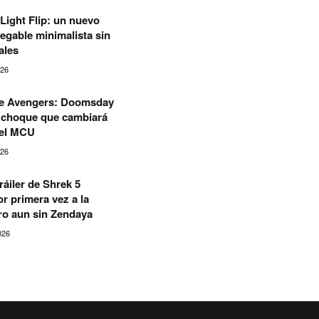
Light Flip: un nuevo
legable minimalista sin
ales
026
 de Avengers: Doomsday
l choque que cambiará
del MCU
026
ráiler de Shrek 5
r primera vez a la
ero aun sin Zendaya
026