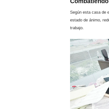
Combatiendo e
Según esta casa de es
estado de ánimo, red
trabajo.