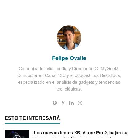
Felipe Ovalle
Comunicador Multimedia y Director de OhMyGeek!.
Conductor en Canal 13C y el podcast Los Resistidos,
especializado en el análisis de gadgets y tendencias
tecnológicas.
ESTO TE INTERESARÁ
Los nuevos lentes XR, Viture Pro 2, bajan su