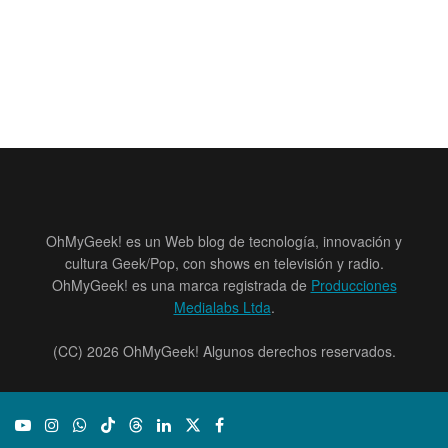
OhMyGeek! es un Web blog de tecnología, innovación y
cultura Geek/Pop, con shows en televisión y radio.
OhMyGeek! es una marca registrada de
Producciones
Medialabs Ltda
.
(CC) 2026 OhMyGeek! Algunos derechos reservados.