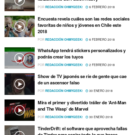
POR
REDACCIÓN OHMYGEEK!
6 FEBRERO 2018
Encuesta revela cuáles son las redes sociales
favoritas de niños y jóvenes en Chile este
2018
POR
REDACCIÓN OHMYGEEK!
6 FEBRERO 2018
WhatsApp tendrá stickers personalizados y
podrás crear los tuyos
POR
REDACCIÓN OHMYGEEK!
2 FEBRERO 2018
Show de TV japonés se rí­e de gente que cae
de un ascensor falso
POR
REDACCIÓN OHMYGEEK!
30 ENERO 2018
Mira el primer y divertido tráiler de ‘Ant-Man
and The Wasp’ de Marvel
POR
REDACCIÓN OHMYGEEK!
30 ENERO 2018
TinderDrift: el software que aprovecha fallas
de Tinder para espiar todo lo que haces