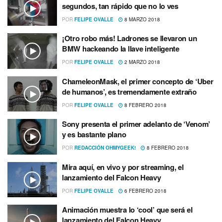
segundos, tan rápido que no lo ves
POR
FELIPE OVALLE
8 MARZO 2018
¡Otro robo más! Ladrones se llevaron un
BMW hackeando la llave inteligente
POR
FELIPE OVALLE
2 MARZO 2018
ChameleonMask, el primer concepto de ‘Uber
de humanos’, es tremendamente extraño
POR
FELIPE OVALLE
8 FEBRERO 2018
Sony presenta el primer adelanto de ‘Venom’
y es bastante plano
POR
REDACCIÓN OHMYGEEK!
8 FEBRERO 2018
Mira aquí­, en vivo y por streaming, el
lanzamiento del Falcon Heavy
POR
FELIPE OVALLE
6 FEBRERO 2018
Animación muestra lo ‘cool’ que será el
lanzamiento del Falcon Heavy