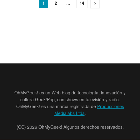
1
2
…
14
OhMyGeek! es un Web blog de tecnología, innovación y
cultura Geek/Pop, con shows en televisión y radio.
OhMyGeek! es una marca registrada de
Producciones
Medialabs Ltda
.
(CC) 2026 OhMyGeek! Algunos derechos reservados.