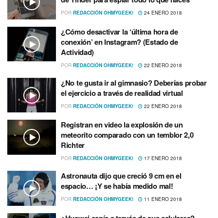
POR
REDACCIÓN OHMYGEEK!
24 ENERO 2018
¿Cómo desactivar la ‘última hora de
conexión’ en Instagram? (Estado de
Actividad)
POR
REDACCIÓN OHMYGEEK!
22 ENERO 2018
¿No te gusta ir al gimnasio? Deberí­as probar
el ejercicio a través de realidad virtual
POR
REDACCIÓN OHMYGEEK!
22 ENERO 2018
Registran en video la explosión de un
meteorito comparado con un temblor 2,0
Richter
POR
REDACCIÓN OHMYGEEK!
17 ENERO 2018
Astronauta dijo que creció 9 cm en el
espacio… ¡Y se habí­a medido mal!
POR
REDACCIÓN OHMYGEEK!
11 ENERO 2018
¿Huawei espí­a a través de sus celulares?