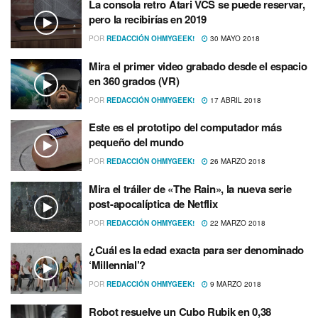
La consola retro Atari VCS se puede reservar,
pero la recibirí­as en 2019
POR
REDACCIÓN OHMYGEEK!
30 MAYO 2018
Mira el primer video grabado desde el espacio
en 360 grados (VR)
POR
REDACCIÓN OHMYGEEK!
17 ABRIL 2018
Este es el prototipo del computador más
pequeño del mundo
POR
REDACCIÓN OHMYGEEK!
26 MARZO 2018
Mira el tráiler de «The Rain», la nueva serie
post-apocalí­ptica de Netflix
POR
REDACCIÓN OHMYGEEK!
22 MARZO 2018
¿Cuál es la edad exacta para ser denominado
‘Millennial’?
POR
REDACCIÓN OHMYGEEK!
9 MARZO 2018
Robot resuelve un Cubo Rubik en 0,38