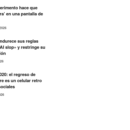
erimento hace que
a’ en una pantalla de
2026
ndurece sus reglas
«AI slop» y restringe su
ión
026
020: el regreso de
 es un celular retro
sociales
026