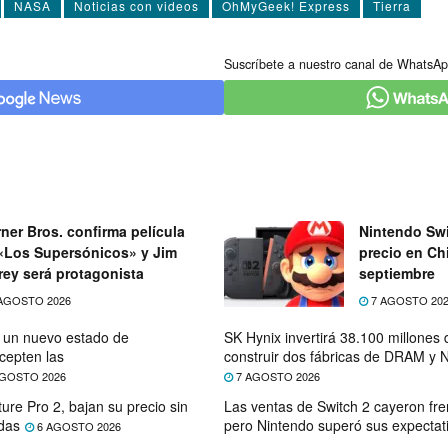
NASA
Noticias con videos
OhMyGeek! Express
Tierra
Suscríbete a nuestro canal de WhatsAp
ner Bros. confirma película
Nintendo Swi
«Los Supersónicos» y Jim
precio en Chi
rey será protagonista
septiembre
AGOSTO 2026
7 AGOSTO 20
e un nuevo estado de
SK Hynix invertirá 38.100 millones
cepten las
construir dos fábricas de DRAM y
GOSTO 2026
7 AGOSTO 2026
ure Pro 2, bajan su precio sin
Las ventas de Switch 2 cayeron fre
das
pero Nintendo superó sus expectat
6 AGOSTO 2026