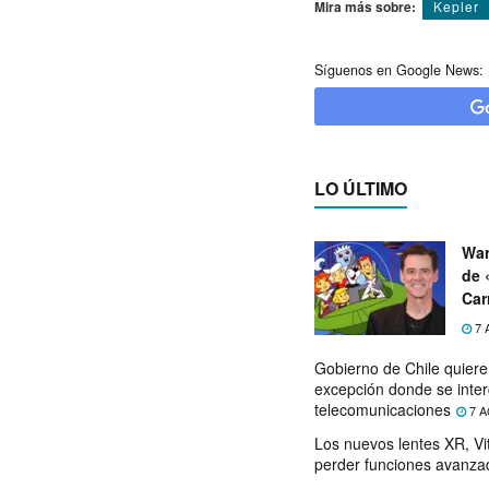
Mira más sobre:
Kepler
Síguenos en Google News:
LO ÚLTIMO
War
de 
Car
7 
Gobierno de Chile quier
excepción donde se inter
telecomunicaciones
7 A
Los nuevos lentes XR, Vit
perder funciones avanza