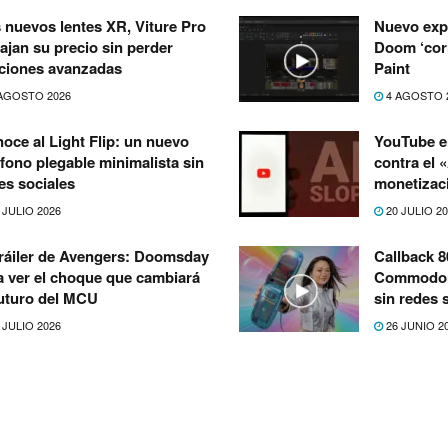
 nuevos lentes XR, Viture Pro
Nuevo exp
bajan su precio sin perder
Doom ‘corr
ciones avanzadas
Paint
AGOSTO 2026
4 AGOSTO 
oce al Light Flip: un nuevo
YouTube e
éfono plegable minimalista sin
contra el 
es sociales
monetizac
 JULIO 2026
20 JULIO 2
tráiler de Avengers: Doomsday
Callback 8
a ver el choque que cambiará
Commodore
futuro del MCU
sin redes 
 JULIO 2026
26 JUNIO 2