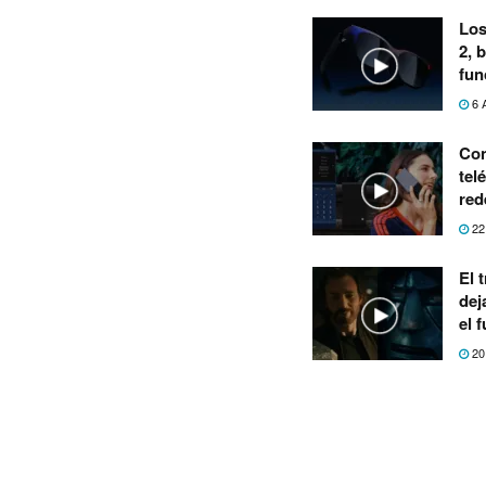
Los
2, 
fun
6 
Con
tel
red
22
El 
dej
el 
20