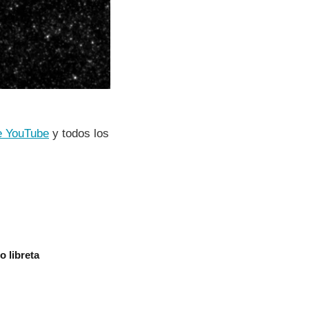
e YouTube
y todos los
 libreta