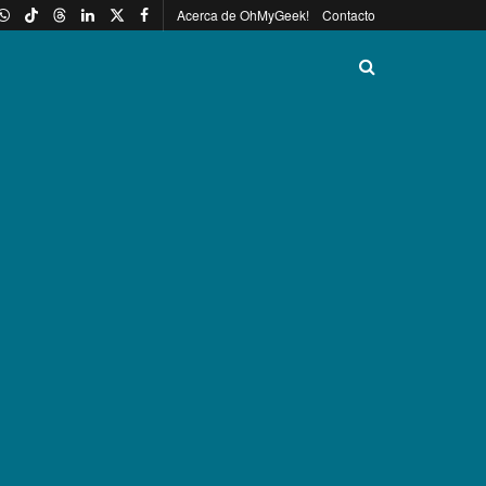
Acerca de OhMyGeek!
Contacto