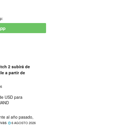
p:
tch 2 subirá de
le a partir de
26
 de USD para
 NAND
nte al año pasado,
ivas
6 AGOSTO 2026