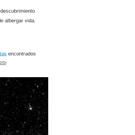
l descubrimiento
de albergar vida.
tas
encontrados
SS!