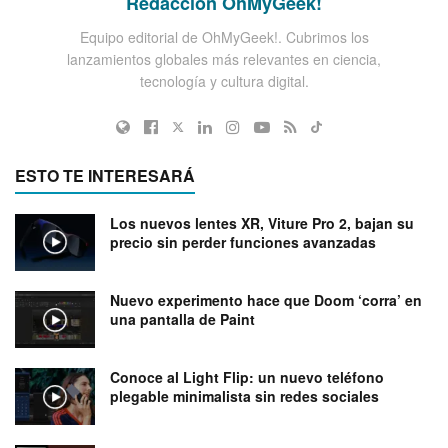
Redacción OhMyGeek!
Equipo editorial de OhMyGeek!. Cubrimos los
lanzamientos globales más relevantes en ciencia,
tecnología y cultura digital.
ESTO TE INTERESARÁ
Los nuevos lentes XR, Viture Pro 2, bajan su
precio sin perder funciones avanzadas
Nuevo experimento hace que Doom ‘corra’ en
una pantalla de Paint
Conoce al Light Flip: un nuevo teléfono
plegable minimalista sin redes sociales