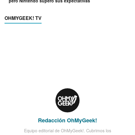
pero Nintendo superó sus expectativas
OHMYGEEK! TV
Redacción OhMyGeek!
Equipo editorial de OhMyGeek!. Cubrimos los