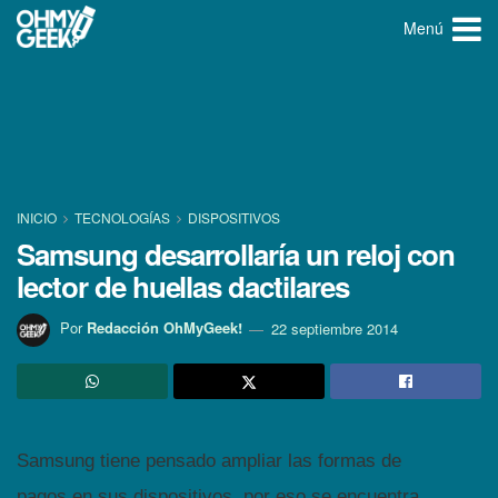
Menú
INICIO
TECNOLOGÍ­AS
DISPOSITIVOS
Samsung desarrollarí­a un reloj con
lector de huellas dactilares
Por
Redacción OhMyGeek!
22 septiembre 2014
Samsung tiene pensado ampliar las formas de
pagos en sus dispositivos, por eso se encuentra