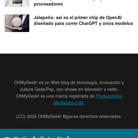
procesadores
Jalapeño: así es el primer chip de OpenAI
diseñado para correr ChatGPT y otros modelos
OhMyGeek! es un Web blog de tecnología, innovación y
cultura Geek/Pop, con shows en televisión y radio.
OhMyGeek! es una marca registrada de
Producciones
Medialabs Ltda
.
(CC) 2026 OhMyGeek! Algunos derechos reservados.