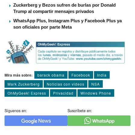
Zuckerberg y Bezos sufren de burlas por Donald
Trump al compartir mensajes privados
WhatsApp Plus, Instagram Plus y Facebook Plus ya
son oficiales por parte Meta
Mira más sobre:
barack obama
Facebook
India
Mark Zuckerberg
Noticias con videos
NSA
OhMyGeek! Express
Privacidad
Windows Phone
Síguenos en:
Suscríbete en: