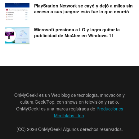
PlayStation Network se cayó y dejó a miles sin
acceso a sus juegos: esto fue lo que ocurrió
Microsoft presiona a LG y logra quitar la
publicidad de McAfee en Windows 11
OhMyGeek! es un Web blog de tecnología, innovación y
cultura Geek/Pop, con shows en televisión y radio.
OhMyGeek! es una marca registrada de
Producciones
Medialabs Ltda
.
(CC) 2026 OhMyGeek! Algunos derechos reservados.