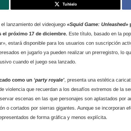
Tuitéalo
o el lanzamiento del videojuego
«Squid Game: Unleashed»
p
s el próximo 17 de diciembre.
Este título, basado en la po
ar»
, estará disponible para los usuarios con suscripción acti
teresados en jugarlo ya pueden realizar un prerregistro, lo qu
usivo cuando el juego sea lanzado.
icado como un
‘party royale’
, presenta una estética carica
 violencia que recuerdan a los desafíos extremos de la seri
ervar escenas en las que personajes son aplastados por a
ón o cortados por sierras gigantes. Aunque se incorporan ef
representados de forma gráfica y menos explícita.