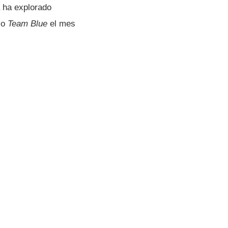
a ha explorado
io
Team Blue
el mes