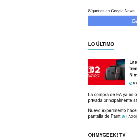
Síguenos en Google News:
LO ÚLTIMO
Las
fre
Nin
exp
6 
La compra de EA ya es o
privada principalmente s
Nuevo experimento hace 
pantalla de Paint
4 AGO
OHMYGEEK! TV