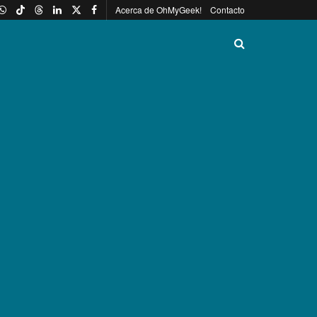
Acerca de OhMyGeek!
Contacto