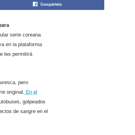
Compártelo
ara
pular serie coreana
va en la plataforma
e les permitirá
turesca, pero
e original.
En el
utobuses, golpeados
ectos de sangre en el