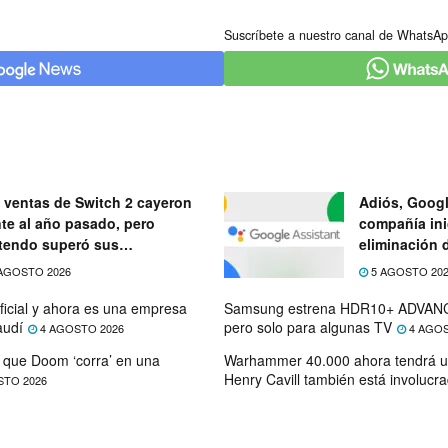
Suscríbete a nuestro canal de WhatsAp
 ventas de Switch 2 cayeron
Adiós, Googl
nte al año pasado, pero
compañía ini
tendo superó sus
eliminación 
ectativas
próximo mes
AGOSTO 2026
5 AGOSTO 20
ficial y ahora es una empresa
Samsung estrena HDR10+ ADVANC
audí
pero solo para algunas TV
4 AGOSTO 2026
4 AGOS
que Doom ‘corra’ en una
Warhammer 40.000 ahora tendrá u
Henry Cavill también está involucr
STO 2026