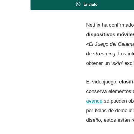
Envíalo
Netflix ha confirmad
dispositivos móvile
«El Juego del Calam
de
streaming
. Los in
obtener un ‘
skin’
excl
El videojuego,
clasif
conserva elementos de
avance
se pueden obs
por bolas de demolici
diseño, estos están 