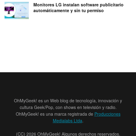
Monitores LG instalan software publicitario
automáticamente y sin tu permiso
OhMyGeek! es un Web blog de tecnología, innovación y
cultura Geek/Pop, con shows en televisión y radio.
OhMyGeek! es una marca registrada de
Producciones
Medialabs Ltda
.
(CC) 2026 OhMyGeek! Algunos derechos reservados.