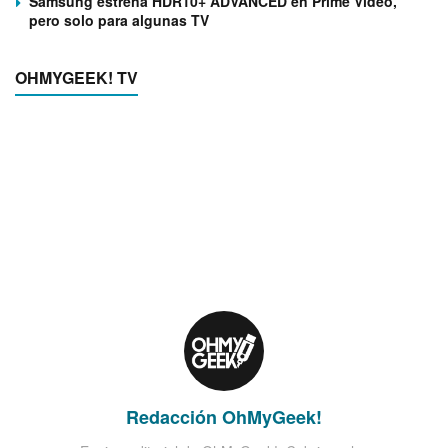
Samsung estrena HDR10+ ADVANCED en Prime Video,
pero solo para algunas TV
OHMYGEEK! TV
Redacción OhMyGeek!