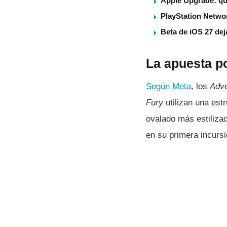
Apple Upgrade: qu
PlayStation Networ
Beta de iOS 27 dej
La apuesta p
Según Meta
, los
Adve
Fury
utilizan una est
ovalado más estilizad
en su primera incursi