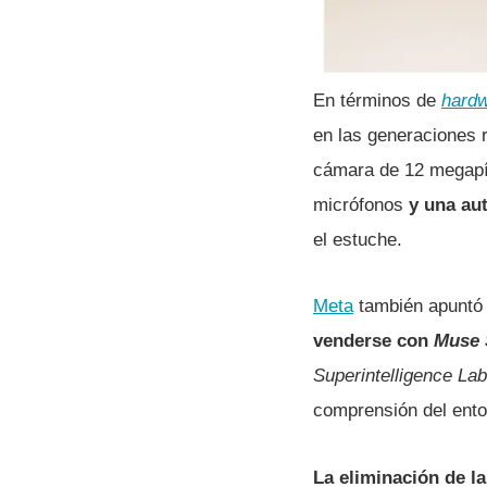
En términos de
hard
en las generaciones r
cámara de 12 megapíx
micrófonos
y una au
el estuche.
Meta
también apuntó 
venderse con
Muse 
Superintelligence La
comprensión del entor
La eliminación de l