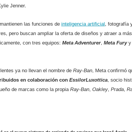
Kylie Jenner.
mantienen las funciones de
inteligencia artificial
, fotografía
res, pero buscan ampliar la oferta de diseños y atraer a má
icamente, con tres equipos:
Meta Adventurer
,
Meta Fury
lentes ya no llevan el nombre de
Ray-Ban
, Meta confirmó q
tribuidos en colaboración con
EssilorLuxottica
, socio his
dueño de marcas como la propia
Ray-Ban
,
Oakley
,
Prada
,
Ra