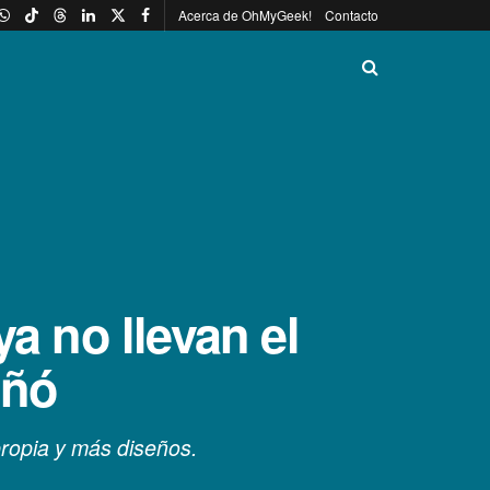
Acerca de OhMyGeek!
Contacto
a no llevan el
eñó
propia y más diseños.