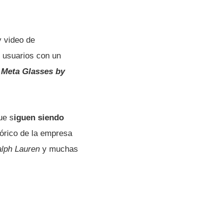
 y video de
s usuarios con un
y
Meta Glasses by
ue s
iguen siendo
tórico de la empresa
lph Lauren
y muchas