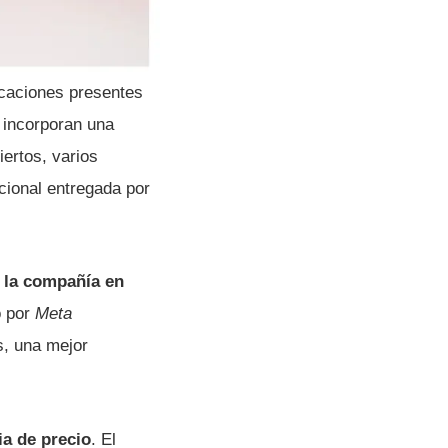
icaciones presentes
 incorporan una
ertos, varios
icional entregada por
e la compañía en
o por
Meta
s, una mejor
ia de precio
. El