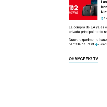
Las
fre
Nin
exp
6 
La compra de EA ya es o
privada principalmente s
Nuevo experimento hace 
pantalla de Paint
4 AGO
OHMYGEEK! TV