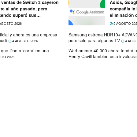
 ventas de Switch 2 cayeron
Adiós, Googl
nte al año pasado, pero
compañía ini
tendo superó sus
eliminación 
ectativas
próximo mes
AGOSTO 2026
5 AGOSTO 20
ficial y ahora es una empresa
Samsung estrena HDR10+ ADVANC
audí
pero solo para algunas TV
4 AGOSTO 2026
4 AGOS
que Doom ‘corra’ en una
Warhammer 40.000 ahora tendrá u
Henry Cavill también está involucr
STO 2026