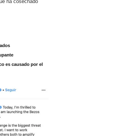
que ha cosechado
vados
cupante
co es causado por el