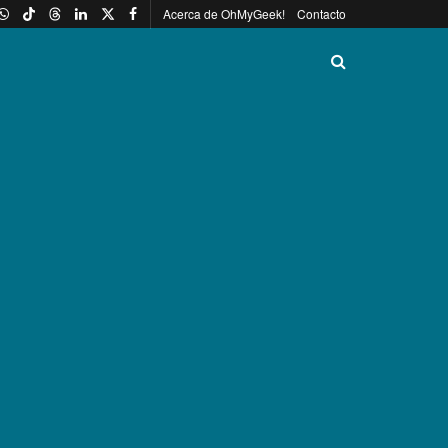
Acerca de OhMyGeek!
Contacto